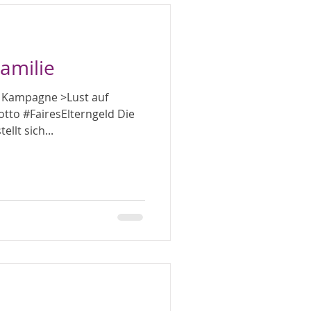
amilie
n Kampagne >Lust auf
otto #FairesElterngeld Die
ellt sich...