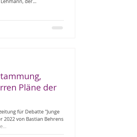
 Lehmann, der...
bstammung,
irren Pläne der
zeitung für Debatte "Junge
...