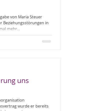
a Steuer
ür Beziehungsstörungen in
 mal mehr...
ierung uns
norganisation
nsvertrag wurde er bereits