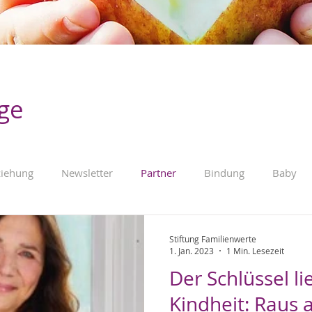
äge
ziehung
Newsletter
Partner
Bindung
Baby
Kleinkind
Fremdbetreuung
Familienpolitik
Werbu
Stiftung Familienwerte
1. Jan. 2023
1 Min. Lesezeit
Der Schlüssel li
Kindheit: Raus 