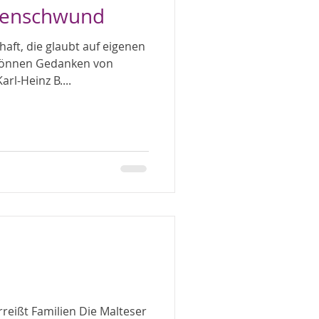
rtenschwund
ft, die glaubt auf eigenen
können Gedanken von
rl-Heinz B....
rreißt Familien Die Malteser