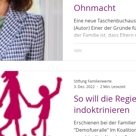
Ohnmacht
Eine neue Taschenbuchausgabe von Mari
(Autor) Einer der Gründe f
der Familie ist, dass Eltern
Stiftung Familienwerte
3. Dez. 2022
2 Min. Lesezeit
So will die Reg
indoktrinieren
Erschienen bei der Familie
"Demofueralle" Im Koalitio