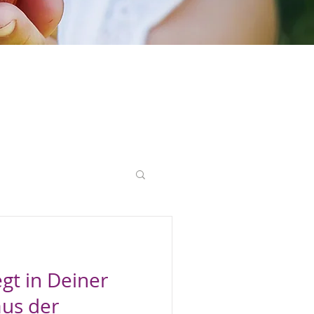
ng
Lebensrecht
egt in Deiner
aus der