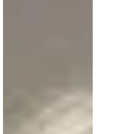
Der Sozialpädagoge,
Erziehungswissenschaftler und
Bestsellerautor spricht über die Irrtümer
und Versäumnisse moderner Eltern,
gesellschaftliche Veränderungen. Und er
gibt konkrete Tipps für den Familienalltag.
Bereits vor 25 Jahren mahnte der
Erziehungs