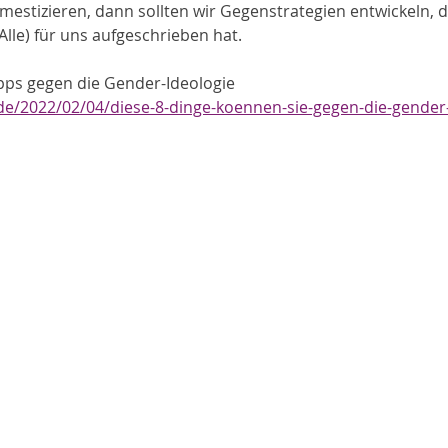
stizieren, dann sollten wir Gegenstrategien entwickeln, d
le) für uns aufgeschrieben hat. 
Tipps gegen die Gender-Ideologie
de/2022/02/04/diese-8-dinge-koennen-sie-gegen-die-gender-