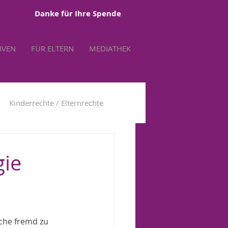
Danke für Ihre Spende
TIVEN
FÜR ELTERN
MEDIATHEK
Kinderrechte / Elternrechte
tbestimmung
gie
che fremd zu 