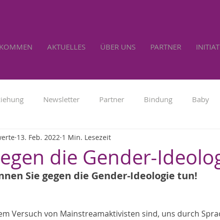
LKOMMEN
AKTUELLES
ÜBER UNS
PARTNER
INITIA
ziehung
Newsletter
Partner
Bindung
Baby
werte
13. Feb. 2022
1 Min. Lesezeit
Familienpolitik
Werbung
Lebensrecht
Selbs
gegen die Gender-Ideolo
nnen Sie gegen die Gender-Ideologie tun!
em Versuch von Mainstreamaktivisten sind, uns durch Spra