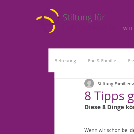
WIL
Betreuung
Ehe & Familie
Er
Stiftung Familien
Kleinkind
Fremdbetreuung
8 Tipps 
Diese 8 Dinge kö
Wenn wir schon bei d