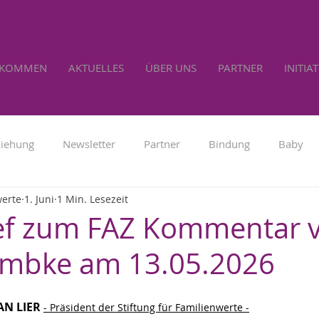
LKOMMEN
AKTUELLES
ÜBER UNS
PARTNER
INITIA
ziehung
Newsletter
Partner
Bindung
Baby
werte
1. Juni
1 Min. Lesezeit
Familienpolitik
Werbung
Lebensrecht
Selbs
ief zum FAZ Kommentar 
embke am 13.05.2026
AN LIER
- Präsident der Stiftung für Familienwerte -