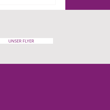
der werden heute
fach als Projekt gesehen“
UNSER FLYER