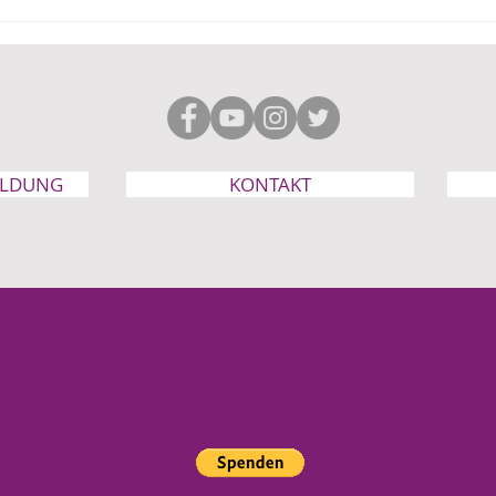
Kein Sparhebel, sondern
„Kin
Familien Abbau: Die
viel
geplante Abschaffung der
Ehegatten Mitversicherung
ELDUNG
KONTAKT