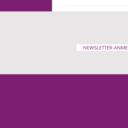
Ein Jahr Merz: Arbeit und
Familie tragen die Lasten
NEWSLETTER-ANM