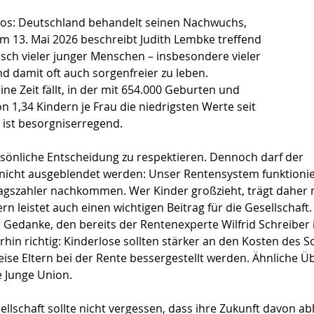
rlos: Deutschland behandelt seinen Nachwuchs, 
vom 13. Mai 2026 beschreibt Judith Lembke treffend 
h vieler junger Menschen – insbesondere vieler 
nd damit oft auch sorgenfreier zu leben. 
ine Zeit fällt, in der mit 654.000 Geburten und 
 1,34 Kindern je Frau die niedrigsten Werte seit 
 ist besorgniserregend.
ersönliche Entscheidung zu respektieren. Dennoch darf der 
nicht ausgeblendet werden: Unser Rentensystem funktionie
gszahler nachkommen. Wer Kinder großzieht, trägt daher ni
 leistet auch einen wichtigen Beitrag für die Gesellschaft.
 Gedanke, den bereits der Rentenexperte Wilfrid Schreiber
erhin richtig: Kinderlose sollten stärker an den Kosten des So
eise Eltern bei der Rente bessergestellt werden. Ähnliche 
e Junge Union.
ellschaft sollte nicht vergessen, dass ihre Zukunft davon ab