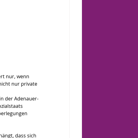
rt nur, wenn 
cht nur private 
 in der Adenauer-
zialstaats 
Überlegungen 
hängt, dass sich 