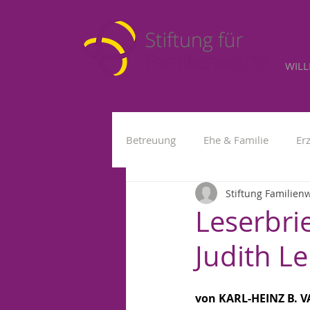
WIL
Betreuung
Ehe & Familie
Er
Stiftung Familien
Kleinkind
Fremdbetreuung
Leserbr
Judith L
von KARL-HEINZ B. V