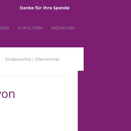
Danke für Ihre Spende
TIVEN
FÜR ELTERN
MEDIATHEK
Kinderrechte / Elternrechte
tbestimmung
von