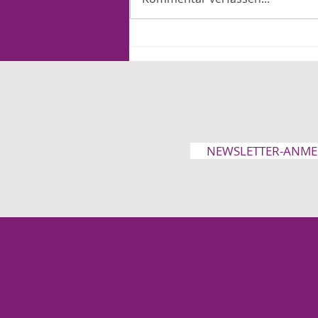
Ein Jahr Merz: Arbeit und
Familie tragen die Lasten
NEWSLETTER-ANM