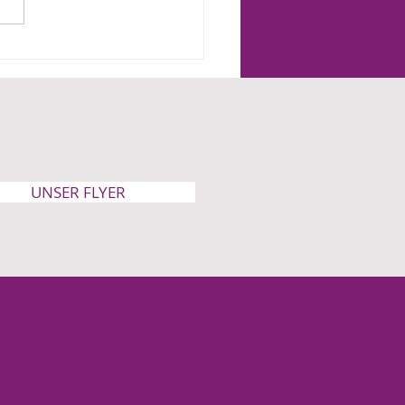
der werden heute
fach als Projekt gesehen“
UNSER FLYER