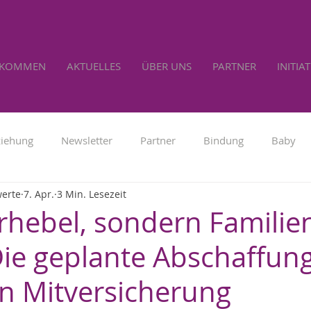
LKOMMEN
AKTUELLES
ÜBER UNS
PARTNER
INITIA
ziehung
Newsletter
Partner
Bindung
Baby
werte
7. Apr.
3 Min. Lesezeit
Familienpolitik
Werbung
Lebensrecht
Selbs
rhebel, sondern Familie
ie geplante Abschaffung
n Mitversicherung