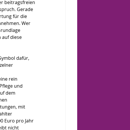
r beitragsfreien 
spruch. Gerade 
rtung für die 
hinnehmen. Wer 
 Grundlage 
 auf diese 
Symbol dafür, 
zelner 
ine rein 
 Pflege und 
auf dem 
hen 
tungen, mit 
hlter 
0 Euro pro Jahr 
ibt nicht 