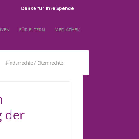
Danke für Ihre Spende
TIVEN
FÜR ELTERN
MEDIATHEK
Kinderrechte / Elternrechte
tbestimmung
n
 der