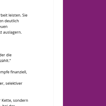
it leisten. Sie 
en deutlich 
euen 
kt auslagern.
er die 
zählt.“
pfe finanziell, 
r, selektiver 
r Kette, sondern 