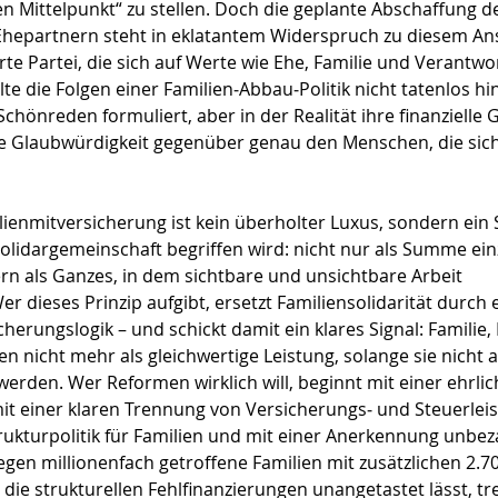
en Mittelpunkt“ zu stellen. Doch die geplante Abschaffung de
Ehepartnern steht in eklatantem Widerspruch zu diesem An
ierte Partei, die sich auf Werte wie Ehe, Familie und Verantwo
lte die Folgen einer Familien‑Abbau‑Politik nicht tatenlos 
 Schönreden formuliert, aber in der Realität ihre finanzielle
die Glaubwürdigkeit gegenüber genau den Menschen, die sich
ilienmitversicherung ist kein überholter Luxus, sondern ein 
Solidargemeinschaft begriffen wird: nicht nur als Summe ein
rn als Ganzes, in dem sichtbare und unsichtbare Arbeit 
dieses Prinzip aufgibt, ersetzt Familiensolidarität durch e
icherungslogik – und schickt damit ein klares Signal: Familie,
n nicht mehr als gleichwertige Leistung, solange sie nicht 
werden. Wer Reformen wirklich will, beginnt mit einer ehrlic
t einer klaren Trennung von Versicherungs‑ und Steuerleis
rukturpolitik für Familien und mit einer Anerkennung unbeza
egen millionenfach getroffene Familien mit zusätzlichen 2.70
ie strukturellen Fehlfinanzierungen unangetastet lässt, tre