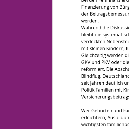
bei den Fehlfinanzier
Finanzierung von Bür
der Beitragsbemessung
werden.
Während die Diskussio
bleibt die systematis
verdeckten Nebensteue
mit kleinen Kindern, 
Gleichzeitig werden d
GKV und PKV oder die
reformiert. Die Absch
Blindflug. Deutschlan
seit Jahren deutlich 
Politik Familien mit 
Versicherungsbeitrags
Wer Geburten und Fam
erleichtern, Ausbild
wichtigsten familienb