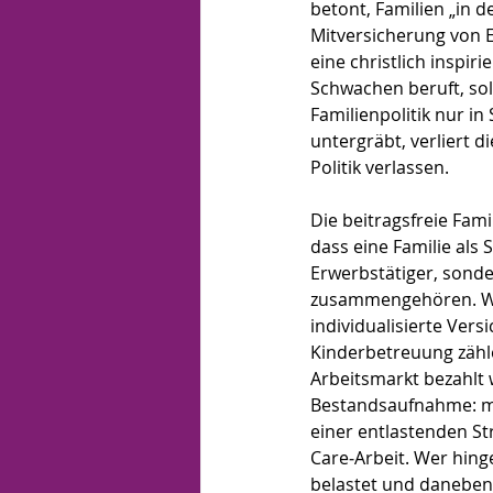
betont, Familien „in d
Mitversicherung von 
eine christlich inspir
Schwachen beruft, sol
Familienpolitik nur in
untergräbt, verliert 
Politik verlassen.
Die beitragsfreie Fam
dass eine Familie als 
Erwerbstätiger, sonde
zusammengehören. Wer 
individualisierte Vers
Kinderbetreuung zähle
Arbeitsmarkt bezahlt 
Bestandsaufnahme: mi
einer entlastenden St
Care‑Arbeit. Wer hing
belastet und daneben d