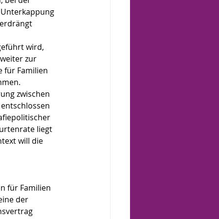
 bei der 
n Unterkappung 
erdrängt 
eführt wird, 
weiter zur 
für Familien 
mmen. 
rung zwischen 
entschlossen 
fiepolitischer 
rtenrate liegt 
xt will die 
 für Familien 
ine der 
nsvertrag 