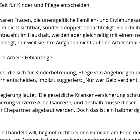
it für Kinder und Pflege entscheiden.
ären Frauen, die unentgeltliche Familien‑ und Erziehungsarbe
m nicht sichtbar, sondern doppelt benachteiligt: Sie arbeit
nbezahlt im Haushalt, werden aber gleichzeitig mit einem n
belegt, nur weil sie ihre Aufgaben nicht auf den Arbeitsmar
re‑Arbeit? Fehlanzeige.
en, die sich für Kinderbetreuung, Pflege von Angehörigen od
n entscheiden, implizit suggeriert: „Nur wer Geld verdient, 
gierung lautet: Die gesetzliche Krankenversicherung schrum
herung verzerre Arbeitsanreize, und deshalb müsse dieser 
ür Ehepartner abgebaut werden. Doch das ist ein halbherzige
ell handeln will, beginnt nicht bei den Familien am Ende de