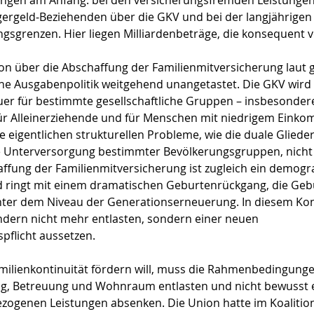
ungen am Anfang: bei den versicherungsfremden Leistungen,
gergeld‑Beziehenden über die GKV und bei der langjährige
sgrenzen. Hier liegen Milliardenbeträge, die konsequent v
n über die Abschaffung der Familienmitversicherung laut g
che Ausgabenpolitik weitgehend unangetastet. Die GKV wird 
r für bestimmte gesellschaftliche Gruppen – insbesondere 
für Alleinerziehende und für Menschen mit niedrigem Einko
ie eigentlichen strukturellen Probleme, wie die duale Gliede
 Unterversorgung bestimmter Bevölkerungsgruppen, nicht 
affung der Familienmitversicherung ist zugleich ein demogra
d ringt mit einem dramatischen Geburtenrückgang, die Gebu
unter dem Niveau der Generationserneuerung. In diesem Konte
Kindern nicht mehr entlasten, sondern einer neuen 
pflicht aussetzen.
ilienkontinuität fördern will, muss die Rahmenbedingungen
ung, Betreuung und Wohnraum entlasten und nicht bewusst e
ezogenen Leistungen absenken. Die Union hatte im Koalitio