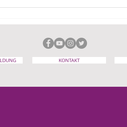
Leserbrief zum FAZ
„Kin
Kommentar von Judith
viel
Lembke am 13.05.2026
ELDUNG
KONTAKT