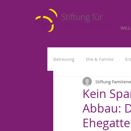
WIL
Betreuung
Ehe & Familie
Er
Stiftung Familien
Kleinkind
Fremdbetreuung
Kein Spa
Abbau: D
Ehegatte