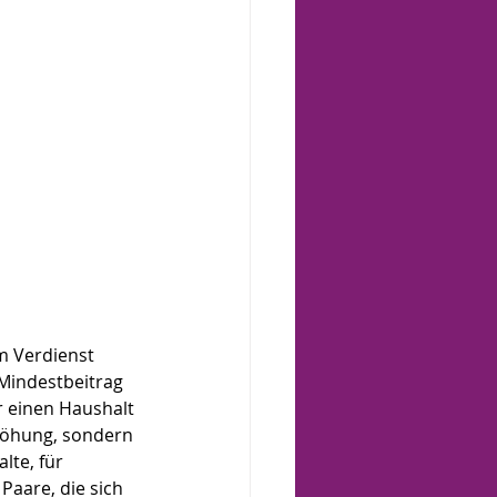
 Verdienst 
 Mindestbeitrag 
r einen Haushalt 
rhöhung, sondern 
lte, für 
aare, die sich 