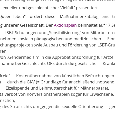
exueller und geschlechtlicher Vielfalt“ präsentiert.
eer leben“ fordert dieser Maßnahmenkatalog eine tie
g unserer Gesellschaft. Der 
Aktionsplan
 beinhaltet auf 17 S
    LSBT-Schulungen und „Sensibilisierung“ von Mitarbeitern 
ternehmen sowie in pädagogischen und medizinischen      Ein
orschungsprojekte sowie Ausbau und Förderung von LSBT-Grup
ren,
 von „Gendermedizin“ in die Approbationsordnung für Ärzte,
ernahme bei Geschlechts-OPs durch die gesetzliche      Kran
freie“      Kostenübernahme von künstlichen Befruchtungen 
      durch die GKV (= Grundlage für anschließend „notwendi
      Eizellspende und Leihmutterschaft für Männerpaare),
Totalverbot von Konversionstherapien sogar für Erwachsene, d
ünschen,
ng des Strafrechts um „gegen die sexuelle Orientierung      ge