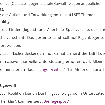
g eines „Gesetzes gegen digitale Gewalt“ wegen angeblicher   
tz,
ung der Außen- und Entwicklungspolitik auf LSBT-Themen.
Lobby
, die Kinder-, Jugend- und Altenhilfe, Sportvereine, der lä
icht verschont. Das gesamte Land soll auf Regenbogenku
siert werden.
ieser flächendeckenden Indoktrination wird die LSBT-Lobb
 massive finanzielle Unterstützung erhoffen darf. Allein 
ienministerium laut 
„Junge Freiheit“
 1,3 Millionen Euro f
t gewollt
eser Koalition keinen Dank – geschweige denn Unterstützu
rher klar“, kommentiert 
„Die Tagespost“
.