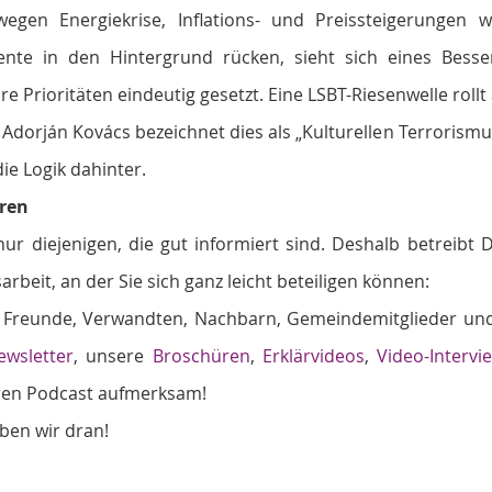
egen Energiekrise, Inflations- und Preissteigerungen w
ente in den Hintergrund rücken, sieht sich eines Besser
re Prioritäten eindeutig gesetzt. Eine LSBT-Riesenwelle rollt 
t Adorján Kovács bezeichnet dies als „Kulturellen Terrorismu
ie Logik dahinter.
ren
r diejenigen, die gut informiert sind. Deshalb betreibt 
sarbeit, an der Sie sich ganz leicht beteiligen können:
e Freunde, Verwandten, Nachbarn, Gemeindemitglieder und 
e
wsletter
, unsere 
Broschüren
, 
Erklärvideos
, 
Video-Intervi
ren Podcast aufmerksam!
eiben wir dran!