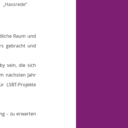
   „Hassrede“ 
ndliche Raum und 
rs gebracht und 
y sein, die sich 
im nächsten Jahr 
ür LSBT-Projekte 
ng – zu erwarten 