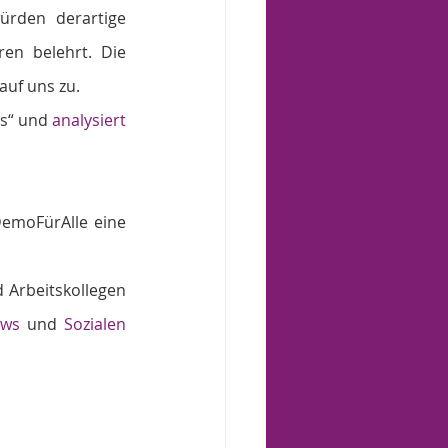
ürden derartige 
en belehrt. Die 
auf uns zu.
s“ und 
analysiert
DemoFürAlle eine 
Arbeitskollegen 
ews
 und 
Sozialen 