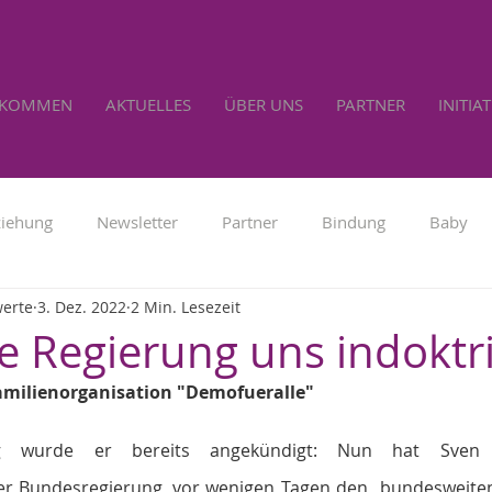
LKOMMEN
AKTUELLES
ÜBER UNS
PARTNER
INITIA
ziehung
Newsletter
Partner
Bindung
Baby
werte
3. Dez. 2022
2 Min. Lesezeit
Familienpolitik
Werbung
Lebensrecht
Selbs
ie Regierung uns indoktr
amilienorganisation "Demofueralle" 
rag wurde er bereits angekündigt: Nun hat Sven
er Bundesregierung, vor wenigen Tagen den „bundesweiten 