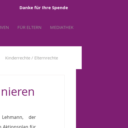
Danke für Ihre Spende
TIVEN
FÜR ELTERN
MEDIATHEK
Kinderrechte / Elternrechte
tbestimmung
inieren
 Lehmann, der 
Aktionsplan für 