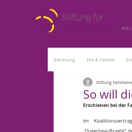
WIL
Betreuung
Ehe & Familie
Er
Stiftung Familien
Kleinkind
Fremdbetreuung
So will d
Erschienen bei der F
Im Koalitionsvert
„Queerbeauftragte“ d