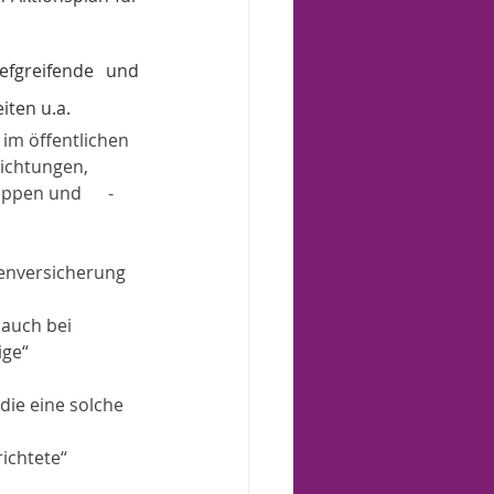
fgreifende und 
eiten u.a.
im öffentlichen  
richtungen,
pen und      -
kenversicherung 
auch bei 
ge“ 
ie eine solche   
richtete“ 