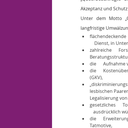
Akzeptanz und Schutz s
Unter dem Motto „Qu
langfristige Umwälzun
flächendeckende  
    Dienst, in Un
zahlreiche      F
Beratungsstruktu
die      Aufnahme
die      Kostenüb
(GKV),
„diskriminierungs
lesbischen Paaren
Legalisierung von
gesetzliches      
   ausdrücklich w
die      Erweiteru
Tatmotive,