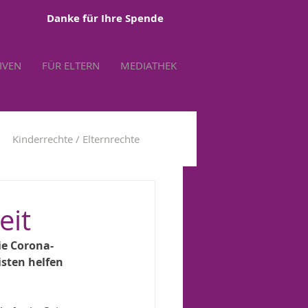
Danke für Ihre Spende
TIVEN
FÜR ELTERN
MEDIATHEK
Kinderrechte / Elternrechte
tbestimmung
eit
ie Corona-
sten helfen 