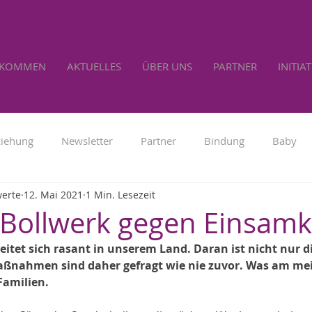
LKOMMEN
AKTUELLES
ÜBER UNS
PARTNER
INITIA
ziehung
Newsletter
Partner
Bindung
Baby
werte
12. Mai 2021
1 Min. Lesezeit
Familienpolitik
Werbung
Lebensrecht
Selbs
- Bollwerk gegen Einsamk
eitet sich rasant in unserem Land. Daran ist nicht nur d
ßnahmen sind daher gefragt wie nie zuvor. Was am mei
Familien.