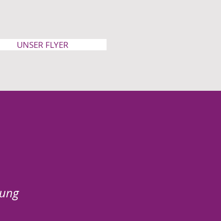
atten Mitversicherung
UNSER FLYER
zung