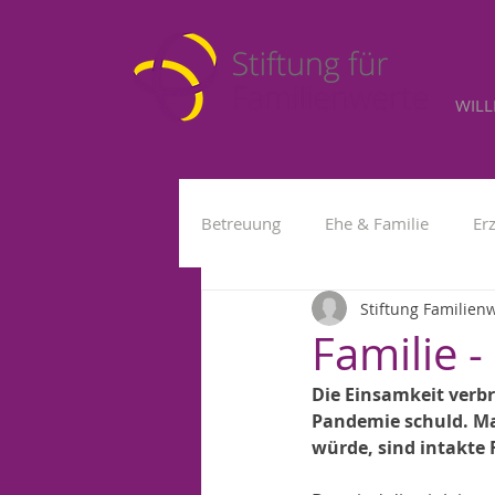
WIL
Betreuung
Ehe & Familie
Er
Stiftung Familien
Kleinkind
Fremdbetreuung
Familie 
Die Einsamkeit verbr
Pandemie schuld. Ma
würde, sind intakte 