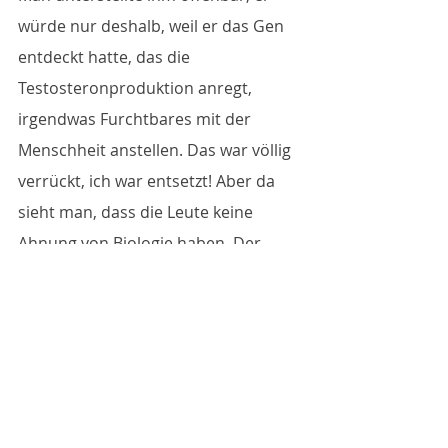
würde nur deshalb, weil er das Gen 
entdeckt hatte, das die 
Testosteronproduktion anregt, 
irgendwas Furchtbares mit der 
Menschheit anstellen. Das war völlig 
verrückt, ich war entsetzt! Aber da 
sieht man, dass die Leute keine 
Ahnung von Biologie haben. Der 
Mangel an Bildung auf diesem Gebiet 
ist ganz schlimm.
Haben Sie diese Art Fakten- und 
Wissenschaftsfeindlichkeit auch 
selbst schon erlebt?
Natürlich. Allein, wenn man an 