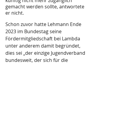
künftig nicht mehr zugänglich 
gemacht werden sollte, antwortete 
er nicht.
Schon zuvor hatte Lehmann Ende 
2023 im Bundestag seine 
Fördermitgliedschaft bei Lambda 
unter anderem damit begründet, 
dies sei „der einzige Jugendverband 
bundesweit, der sich für die 
Interessen von queeren 
Jugendlichen einsetzt“. Allerdings 
gibt es zahlreiche bundesweite LSBTi-
Organisationen, die nicht 
ausschließlich von Jugendlichen 
getragen werden, sich aber dennoch 
um diese Jugendlichen kümmern. 
Zudem gibt es zahlreiche lokale oder 
regionale Jugendverbände dieser 
Art. Viele von ihnen werden ebenfalls 