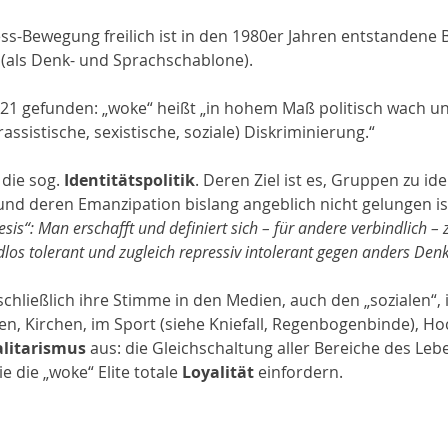
s-Bewegung freilich ist in den 1980er Jahren entstandene
 (als Denk- und Sprachschablone).
1 gefunden: „woke“ heißt „in hohem Maß politisch wach un
ssistische, sexistische, soziale) Diskriminierung.“
 die sog. 
Identitätspolitik
. Deren Ziel ist es, Gruppen zu iden
und deren Emanzipation bislang angeblich nicht gelungen ist
is“: Man erschafft und definiert sich – für andere verbindlich – 
ndlos tolerant und zugleich repressiv intolerant gegen anders Den
chließlich ihre Stimme in den Medien, auch den „sozialen“, i
, Kirchen, im Sport (siehe Kniefall, Regenbogenbinde), H
alitarismus
 aus: die Gleichschaltung aller Bereiche des Lebe
e die „woke“ Elite totale 
Loyalität
 einfordern.