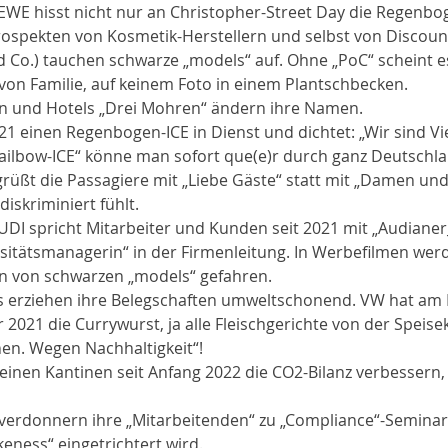
r REWE hisst nicht nur an Christopher-Street Day die Regenbo
Prospekten von Kosmetik-Herstellern und selbst von Discount
d Co.) tauchen schwarze „models“ auf. Ohne „PoC“ scheint e
 von Familie, auf keinem Foto in einem Plantschbecken. 
en und Hotels „Drei Mohren“ ändern ihre Namen. 
 2021 einen Regenbogen-ICE in Dienst und dichtet: „Wir sind Vie
ailbow-ICE“ könne man sofort que(e)r durch ganz Deutschla
begrüßt die Passagiere mit „Liebe Gäste“ statt mit „Damen un
diskriminiert fühlt. 
 AUDI spricht Mitarbeiter und Kunden seit 2021 mit „Audiane
ersitätsmanagerin“ in der Firmenleitung. In Werbefilmen wer
n von schwarzen „models“ gefahren. 
es erziehen ihre Belegschaften umweltschonend. VW hat am H
021 die Currywurst, ja alle Fleischgerichte von der Speisek
en. Wegen Nachhaltigkeit“! 
in seinen Kantinen seit Anfang 2022 die CO2-Bilanz verbessern,
ne verdonnern ihre „Mitarbeitenden“ zu „Compliance“-Seminar
ness“ eingetrichtert wird.