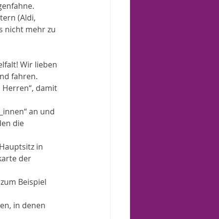
genfahne. 
ern (Aldi, 
s nicht mehr zu 
lfalt! Wir lieben 
nd fahren. 
d Herren“, damit 
r_innen“ an und 
den die 
auptsitz in 
arte der 
 zum Beispiel 
en, in denen 