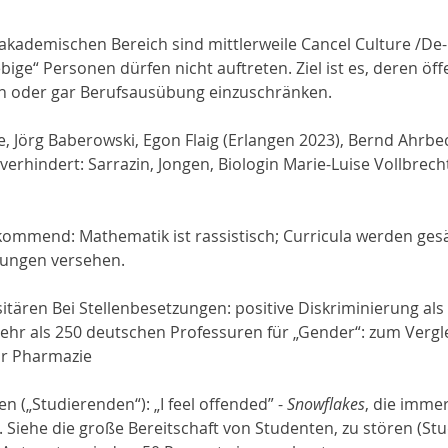
akademischen Bereich sind mittlerweile Cancel Culture /De-
bige“ Personen dürfen nicht auftreten. Ziel ist es, deren öff
on oder gar Berufsausübung einzuschränken. 
e, Jörg Baberowski, Egon Flaig (Erlangen 2023), Bernd Ahrb
verhindert: Sarrazin, Jongen, Biologin Marie-Luise Vollbrech
ommend: Mathematik ist rassistisch; Curricula werden gesä
nungen versehen.
itären Bei Stellenbesetzungen: positive Diskriminierung als 
mehr als 250 deutschen Professuren für „Gender“: zum Vergle
ür Pharmazie
n („Studierenden“): „I feel offended” - 
Snowflakes
, die immer
n. Siehe die große Bereitschaft von Studenten, zu stören (Stu