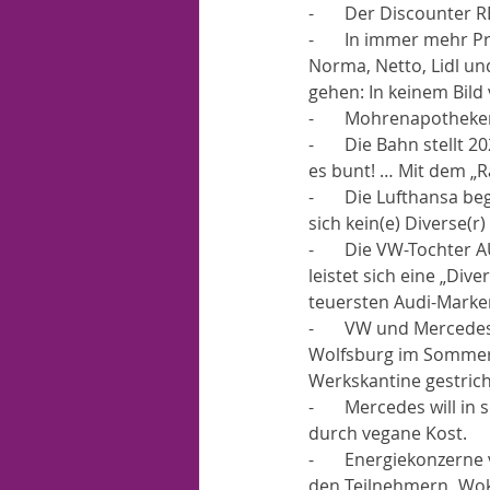
-       Der Discounte
-       In immer mehr 
Norma, Netto, Lidl un
gehen: In keinem Bild
-       Mohrenapothek
-       Die Bahn stellt
es bunt! … Mit dem „R
-       Die Lufthansa 
sich kein(e) Diverse(r) 
-       Die VW-Tochter
leistet sich eine „Div
teuersten Audi-Marke
-       VW und Merced
Wolfsburg im Sommer 2
Werkskantine gestrich
-       Mercedes will 
durch vegane Kost. 
-       Energiekonzer
den Teilnehmern „Woke