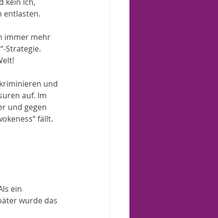
 kein Ich, 
 entlasten. 
en immer mehr 
-Strategie. 
elt!
kriminieren und 
suren auf. Im 
er und gegen 
okeness“ fällt.
ls ein 
päter wurde das 