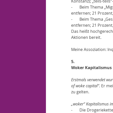
Konstanz); „teils-teil
-       Beim Thema „Mi
entfernen; 21 Prozent
-       Beim Thema „Ge
entfernen; 21 Prozen
Das heißt hochgerech
Aktionen bereit.
Meine Assoziation: Inq
5.
Woker Kapitalismus
Erstmals verwendet wurd
of woke capital“. 
Er mei
zu gelten.
„woker“ Kapitalismus im 
-       Die Drogerieke