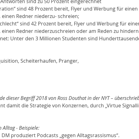
s“-Antworten sind zu 50 Prozent eingerechnet
gration“ sind 48 Prozent bereit, Flyer und Werbung für einen
, einen Redner niederzu- schreien;
schlecht“ sind 42 Prozent bereit, Flyer und Werbung für eine
t, einen Redner niederzuschreien oder am Reden zu hindern
net: Unter den 3 Millionen Studenten sind Hunderttausende
uisition, Scheiterhaufen, Pranger, 
e dieser Begriff 2018 von Ross Douthat in der NYT – überschrieb
nt damit die Strategie von Konzernen, durch „Virtue Signalli
Alltag - Beispiele:
tte DM produziert Podcasts „gegen Alltagsrassismus“. 