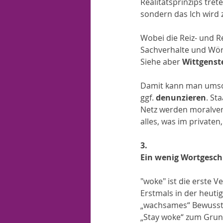
Realitätsprinzips tre
sondern das Ich wird 
Wobei die Reiz- und 
Sachverhalte und Wört
Siehe aber 
Wittgenst
Damit kann man umso 
ggf. 
denunzieren
. St
Netz werden moralverh
alles, was im privaten
3. 
Ein wenig Wortgesch
"woke" ist die erste 
Erstmals in der heuti
„wachsames“ Bewussts
„Stay woke“ zum Gru