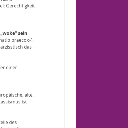
i: Gerechtigkeit 
 „woke“ sein 
natio praecox»), 
arzisstisch das 
ter einer 
uropäische, alte, 
assismus ist 
elle des 