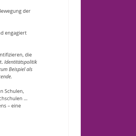
 Bewegung der 
d engagiert 
tifizieren, die 
. 
Identitätspolitik 
zum Beispiel als 
kende. 
n Schulen, 
ochschulen … 
ns – eine 