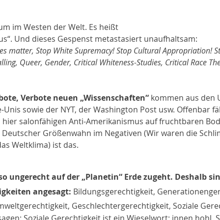
um im Westen der Welt. Es heißt 
“. Und dieses Gespenst metastasiert unaufhaltsam: 
ves matter, Stop White Supremacy! Stop Cultural Appropriation! St
alling, Queer, Gender, Critical Whiteness-Studies, Critical Race The
ote, Verbote neuen „Wissenschaften“
 kommen aus den U
e-Unis sowie der NYT, der Washington Post usw. Offenbar fällt
 hier salonfähigen Anti-Amerikanismus auf fruchtbaren Bo
 Deutscher Größenwahn im Negativen (Wir waren die Schli
das Weltklima) ist das.
o ungerecht auf der „Planetin“ Erde zugeht. Deshalb sin
gkeiten angesagt: 
Bildungsgerechtigkeit, Generationengere
weltgerechtigkeit, Geschlechtergerechtigkeit, Soziale Gerec
gen: Soziale Gerechtigkeit ist ein Wieselwort; innen hohl. S