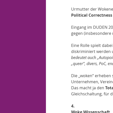
Urmutter der Wokenes
Political Correctness
Eingang im DUDEN 202
gegen (insbesondere ra
Eine Rolle spielt dabei
diskriminiert werden 
bedeutet auch „Autopoies
„queer“, divers, PoC, e
Die „woken“ erheben s
Unternehmen, Vereinen
Das macht ja den 
Tot
Gleichschaltung, für di
4.
Woke Wissenschaft