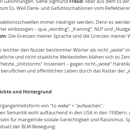
ten Gesinnungen. Siehe Sigmund 
Freud
: Aber aus dem Es wird
zum Es. Weil Denk- und Gefühlsschablonen vom Reflektieren
Reaktionsschwellen immer niedriger werden. Denn es werd
er einbezogen – qua „wording“, „framing“, NLP und „Nudge“
ein
: Die Grenzen meiner Sprache sind die Grenzen meiner W
leichter den Nutzer bestimmter Wörter als nicht „woke“ in
aatliche und nicht-staatliche Meldestellen blähen sich zu Zen
etzte „shitstorms“ inszeniert – gegen nicht-„woke“ Häretik
, beruflichen und öffentlichen Leben durch das Raster der „w
ichte und Hintergrund
Vergangenheitsform von "to wake" = "aufwachen". 
gen Semantik wohl auftauchend in den USA in den 1930ern. A
ein für mangelnde soziale Gerechtigkeit und Rassismus. S
ndsatz der BLM-Bewegung.