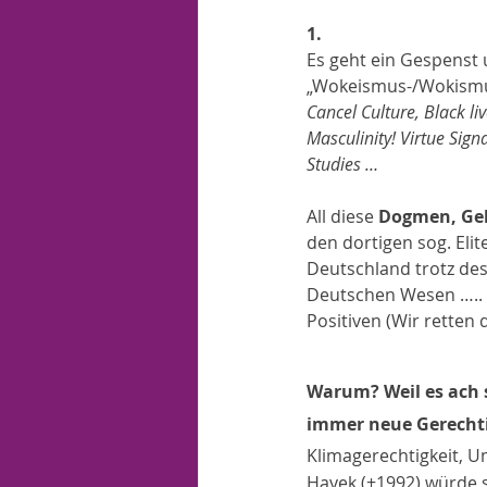
1.
Es geht ein Gespenst 
„Wokeismus-/Wokismus
Cancel Culture, Black li
Masculinity! Virtue Sign
Studies …
All diese 
Dogmen, Geb
den dortigen sog. Elit
Deutschland trotz des
Deutschen Wesen ….. 
Positiven (Wir retten 
Warum? Weil es ach s
immer neue Gerechti
Klimagerechtigkeit, Um
Hayek (+1992) würde sa