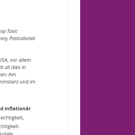
op Toxic 
ory, Postcolonial 
SA, vor allem 
 all dies in 
den: Am 
mmsten) und im 
d inflationär 
chtigkeit, 
htigkeit.
oziale 