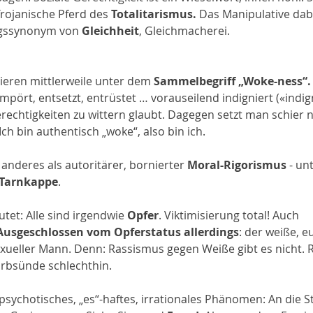
Trojanische Pferd des 
Totalitarismus. 
Das Manipulative dabe
gssynonym von 
Gleichheit
, Gleichmacherei.
ieren mittlerweile unter dem
 Sammelbegriff „Woke-ness“.
pört, entsetzt, entrüstet … vorauseilend indigniert («indig
rechtigkeiten zu wittern glaubt. Dagegen setzt man schier n
Ich bin authentisch „woke“, also bin ich. 
s anderes als autoritärer, bornierter 
Moral-Rigorismus
 - un
 Tarnkappe
.
autet: Alle sind irgendwie 
Opfer
. Viktimisierung total! Auch 
Ausgeschlossen vom Opferstatus allerdings
: der weiße, e
sexueller Mann. Denn: Rassismus gegen Weiße gibt es nicht. R
 Erbsünde schlechthin.
psychotisches, „es“-haftes, irrationales Phänomen: An die St