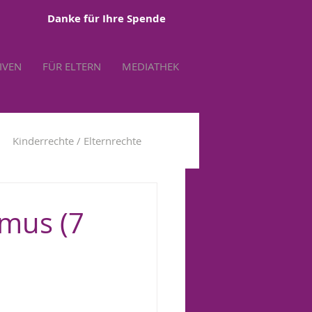
Danke für Ihre Spende
TIVEN
FÜR ELTERN
MEDIATHEK
Kinderrechte / Elternrechte
tbestimmung
smus (7