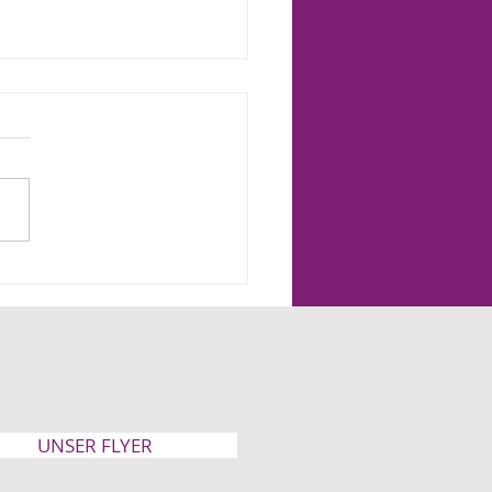
 Sparhebel, sondern
lien Abbau: Die
ante Abschaffung der
atten Mitversicherung
UNSER FLYER