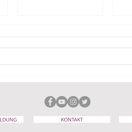
Leserbrief zum FAZ
Kein
Kommentar von Judith
Fami
Lembke am 13.05.2026
gepl
Eheg
ELDUNG
KONTAKT