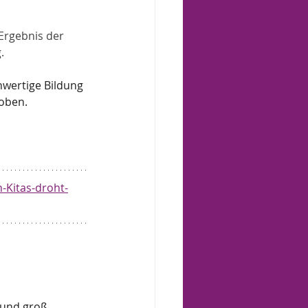
Ergebnis der 
.
hwertige Bildung 
hoben.
-Kitas-droht-
 und groß 