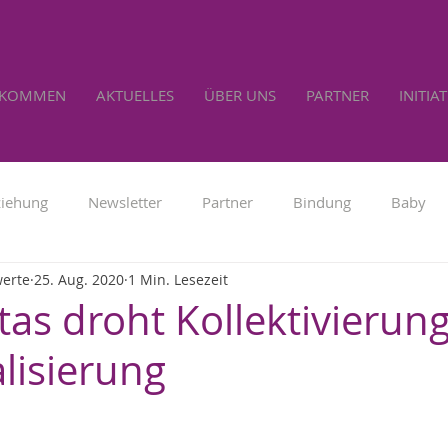
LKOMMEN
AKTUELLES
ÜBER UNS
PARTNER
INITIA
ziehung
Newsletter
Partner
Bindung
Baby
werte
25. Aug. 2020
1 Min. Lesezeit
Familienpolitik
Werbung
Lebensrecht
Selbs
tas droht Kollektivierung
lisierung