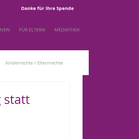
Danke für Ihre Spende
TIVEN
FÜR ELTERN
MEDIATHEK
Kinderrechte / Elternrechte
tbestimmung
 statt