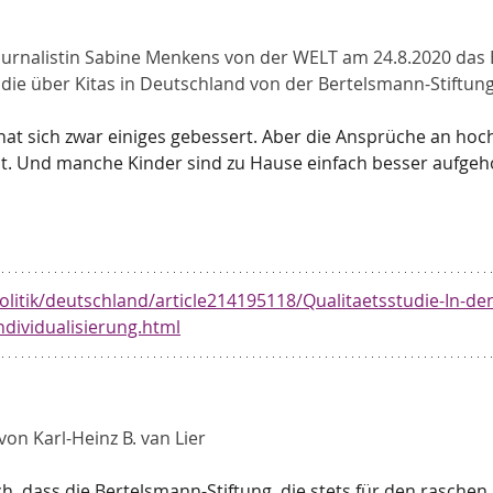
ournalistin Sabine Menkens von der WELT am 24.8.2020 das 
die über Kitas in Deutschland von der Bertelsmann-Stiftung
 hat sich zwar einiges gebessert. Aber die Ansprüche an hoc
llt. Und manche Kinder sind zu Hause einfach besser aufge
 
olitik/deutschland/article214195118/Qualitaetsstudie-In-den
Individualisierung.html
n Karl-Heinz B. van Lier 
ch, dass die Bertelsmann-Stiftung, die stets für den raschen