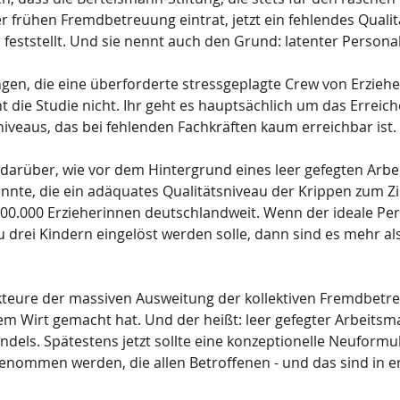
 frühen Fremdbetreuung eintrat, jetzt ein fehlendes Qualit
feststellt. Und sie nennt auch den Grund: latenter Persona
n, die eine überforderte stressgeplagte Crew von Erzieher
ht die Studie nicht. Ihr geht es hauptsächlich um das Erreich
veaus, das bei fehlenden Fachkräften kaum erreichbar ist.
t darüber, wie vor dem Hintergrund eines leer gefegten Arbe
nnte, die ein adäquates Qualitätsniveau der Krippen zum Zie
300.000 Erzieherinnen deutschlandweit. Wenn der ideale Per
u drei Kindern eingelöst werden solle, dann sind es mehr als
kteure der massiven Ausweitung der kollektiven Fremdbetre
m Wirt gemacht hat. Und der heißt: leer gefegter Arbeitsm
ls. Spätestens jetzt sollte eine konzeptionelle Neuformul
ommen werden, die allen Betroffenen - und das sind in ers