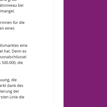
ätsniveau bei 
lmangel. 
innen für die 
en eines 
itsmarktes eine 
l hat. Denn es 
sonalschlüssel 
 500.000, die 
uung, die 
arkt dank des 
ierung der 
ten Linie die 