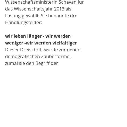
Wissenschaftsministerin Schavan für 
das Wissenschaftsjahr 2013 als 
Losung gewählt. Sie benannte drei 
Handlungsfelder:
wir leben länger - wir werden 
weniger -wir werden vielfältiger
Dieser Dreischritt wurde zur neuen 
demografischen Zauberformel, 
zumal sie den Begriff der 
„demografischen Chance“ mit der 
positiv bewerteten höheren 
Lebenserwartung verknüpft und 
weder den politisch aufgeladenen 
Begriff „Geburtenmangel“, noch die 
Massenzuwanderung als einen 
Bestandteil dieser Strategie 
miteinschließt. Alles bleibt harmlos 
undefiniert, euphemistisch vernebelt.