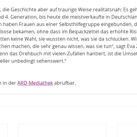
iv, die Geschichte aber auf traurige Weise realitätsnah: Es ge
nd 4. Generation, bis heute die meistverkaufte in Deutschla
n haben Frauen aus einer Selbsthilfegruppe eingebunden, d
ose bekamen, ohne dass im Beipackzettel das erhöhte Ris
ten keine Wahl, sie wussten nicht, was sie da schlucken. Wi
hen machen, die sehr genau wissen, was sie tun“, sagt Eva 
wenn das Drehbuch mit vielen Zufällen hantiert, ist die Ums
eller unbedingt sehenswert.“
 in der 
ARD-Mediathek
 abrufbar.