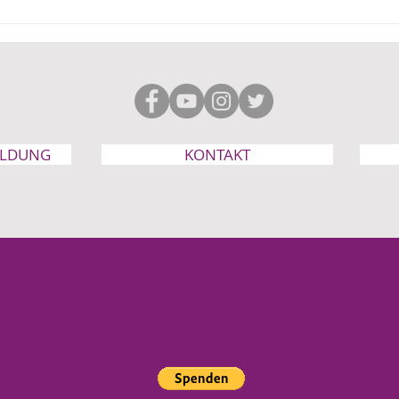
Kein Sparhebel, sondern
„Kin
Familien Abbau: Die
viel
geplante Abschaffung der
Ehegatten Mitversicherung
ELDUNG
KONTAKT