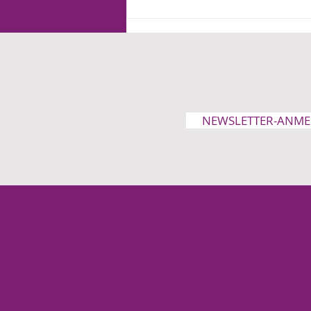
Leserbrief zum FAZ
Kommentar von Judith
Lembke am 13.05.2026
NEWSLETTER-ANM