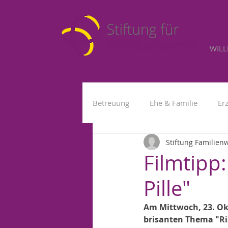
WIL
Betreuung
Ehe & Familie
Er
Stiftung Familien
Kleinkind
Fremdbetreuung
Filmtipp:
Pille"
Am Mittwoch, 23. Ok
brisanten Thema "Ris