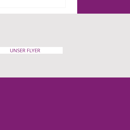
der werden heute
fach als Projekt gesehen“
UNSER FLYER