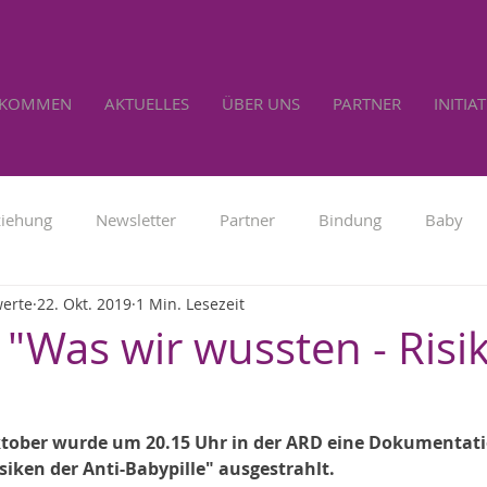
LKOMMEN
AKTUELLES
ÜBER UNS
PARTNER
INITIA
ziehung
Newsletter
Partner
Bindung
Baby
werte
22. Okt. 2019
1 Min. Lesezeit
Familienpolitik
Werbung
Lebensrecht
Selbs
 "Was wir wussten - Risi
tober wurde um 20.15 Uhr in der ARD eine Dokumentat
iken der Anti-Babypille" ausgestrahlt.