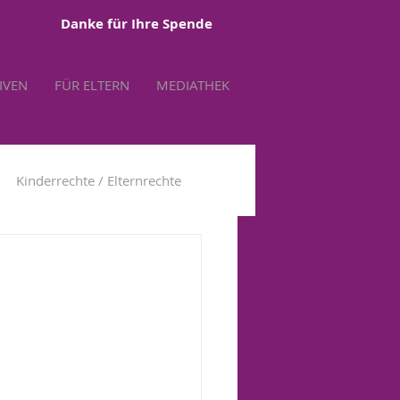
Danke für Ihre Spende
TIVEN
FÜR ELTERN
MEDIATHEK
Kinderrechte / Elternrechte
tbestimmung