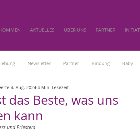
LKOMMEN
AKTUELLES
ÜBER UNS
PARTNER
INITIA
ziehung
Newsletter
Partner
Bindung
Baby
werte
4. Aug. 2024
4 Min. Lesezeit
Familienpolitik
Werbung
Lebensrecht
Selbs
st das Beste, was uns
en kann
ers und Priesters