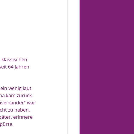
r klassischen 
eit 64 Jahren 
ein wenig laut 
ma kam zurück 
useinander“ war 
cht zu haben, 
äter, erinnere 
pürte.