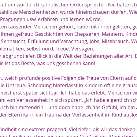
ium wurde ich katholischer Ordenspriester. Nie hätte ich 
in zahllose Menschenherzen würde hineinschauen dürfen. Wie 
, Prägungen usw. erfahren und lernen würde.
ten tausender Menschen gehört, habe mit ihnen gelitten, gew
it ihnen gefreut: Geschichten von Ehepaaren, Männern, Kinde
Sehnsucht, Erfüllung und Verachtung, Jobs, Missbrauch, W
lematiken, Selbstmord, Treue, Versagen…
 abgrundtiefen Blick in die Welt der Beziehungen aller Art: D
ie ist das Beste, was uns geschehen kann!
t, welch profunde positive Folgen die Treue von Eltern auf di
ie Untreue. Scheidung hinterlässt in Kindern oft eine grau
eist erst später sichtbar. Ich habe das erlebt. Menschen wi
l von Verlassenheit in sich spüren. „Ich habe eigentlich sc
. Ich bin mittendrin – und doch habe ich das Gefühl, ich bin 
der Eltern kann ein Trauma der Verlassenheit im Kind auslö
ndheit sind extrem prägend. Viel tiefer, als wir das denken. 
der Familie machen aus uns einen Großteil des Menschen, d