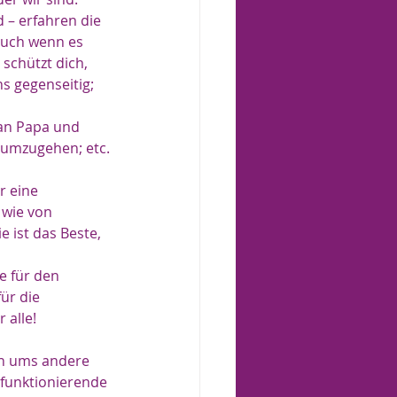
 – erfahren die 
auch wenn es 
schützt dich, 
ns gegenseitig; 
 an Papa und 
 umzugehen; etc.
r eine 
 wie von 
 ist das Beste, 
e für den 
ür die 
 alle!
Ein ums andere 
 funktionierende 