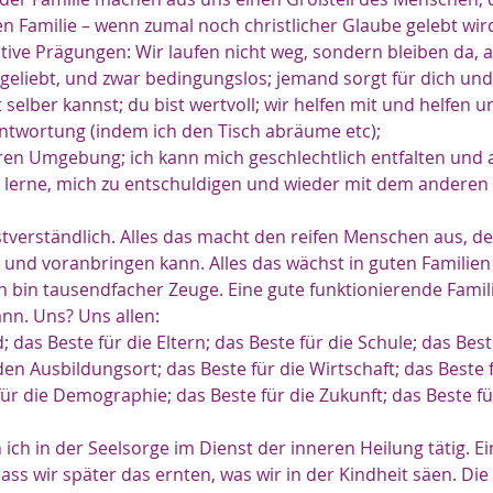
en Familie – wenn zumal noch christlicher Glaube gelebt wird
itive Prägungen: Wir laufen nicht weg, sondern bleiben da, 
 geliebt, und zwar bedingungslos; jemand sorgt für dich und 
 selber kannst; du bist wertvoll; wir helfen mit und helfen u
twortung (indem ich den Tisch abräume etc); 
heren Umgebung; ich kann mich geschlechtlich entfalten und
h lerne, mich zu entschuldigen und wieder mit dem anderen
stverständlich. Alles das macht den reifen Menschen aus, de
n und voranbringen kann. Alles das wächst in guten Familien
h bin tausendfacher Zeuge. Eine gute funktionierende Familie
nn. Uns? Uns allen:
; das Beste für die Eltern; das Beste für die Schule; das Best
den Ausbildungsort; das Beste für die Wirtschaft; das Beste f
für die Demographie; das Beste für die Zukunft; das Beste für
n ich in der Seelsorge im Dienst der inneren Heilung tätig. 
dass wir später das ernten, was wir in der Kindheit säen. Die