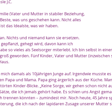
le J.C.
milie (Vater und Mutter in stabiler Beziehung, 
 Beste, was uns geschehen kann. Nicht alles 
e ist das Idealste, was wir haben.
an. Nichts und niemand kann sie ersetzen. 
 gepflanzt, gehegt wird, davon kann ich 
abe so vieles als Seelsorger miterlebt. Ich bin selbst in eine
 groß geworden. Fünf Kinder, Vater und Mutter (inzwischen s
Haus.
 mich damals als 10jährigen Junge auf. Irgendwie musste es 
en Papa und Mama. Papa ging ärgerlich aus der Küche. Ma
örten Kinder-Blicke. „Keine Sorge, wir gehen schon nicht a
 Sätze, die ich jemals gehört habe. Es schien uns Angst gema
ch trennen könnten – zumindest mir. Noch heute, 45 Jahre sp
chterung, die ich nach der lapidaren Zusage unserer Mutter s