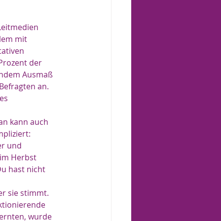
Leitmedien 
lem mit 
ativen 
Prozent der 
gendem Ausmaß 
Befragten an. 
es 
Man kann auch 
pliziert:
er und 
 im Herbst 
u hast nicht 
er sie stimmt.
ktionierende 
 ernten, wurde 