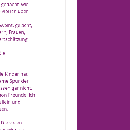
gedacht, wie 
viel ich über 
eint, gelacht, 
rn, Frauen, 
ertschätzung, 
ie 
e Kinder hat; 
same Spur der 
ssen gar nicht, 
hon Freunde. Ich 
allein und 
sen.
Die vielen 
er wir sind.