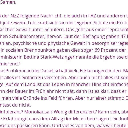
n Samen.
in der NZZ folgende Nachricht, die auch in FAZ und anderen 
t jede zweite Lehrkraft sieht an der eigenen Schule ein Prob
ischer Gewalt unter Schülern. Das geht aus einer repräsent
en Schulbarometer, hervor. Laut der Befragung gaben 47 
en an, psychische und physische Gewalt in besorgniserre
In sozialen Brennpunkten gaben dies sogar 69 Prozent der 
ministerin Bettina Stark-Watzinger nannte die Ergebnisse d
mierend.“
e Probleme in der Gesellschaft viele Erklärungen finden. 
 alles ist einfach zu verstehen. Aber auch nicht alles ist kom
ge. Auf dem Land ist das Leben in mancher Hinsicht einfach
 der Bauer im Frühjahr nicht sät, dann ist es klar, dass er
n man viele Gründe ins Feld führen. Aber nur einer stimmt: D
ntest du nicht.
 intolerant? Monokausal? Wenig differenziert? Kann sein, ab
le Erfahrungen aus dem Alltag der Menschen sagen: Die fun
, was uns passieren kann. Und vieles von dem, was wir heute