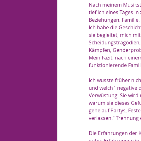
Nach meinem Musikstud
tief ich eines Tages 
Beziehungen, Familie
Ich habe die Geschich
sie begleitet, mich m
Scheidungstragödien, 
Kämpfen, Genderprob
Mein Fazit, nach einem
funktionierende Famil
Ich wusste früher nich
und welch´ negative d
Verwüstung. Sie wird m
warum sie dieses Gefüh
gehe auf Partys, Feste
verlassen.“ Trennung 
Die Erfahrungen der Ki
guten Erfahrungen in 