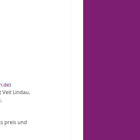
n.de
) 
 Veit Lindau, 
, 
s preis und 