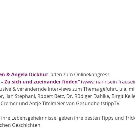
en & Angela Dickhut
 laden zum Onlinekongress 
– Zu sich und zueinander finden“ 
(
www.mannsein-frausei
usive & verändernde Interviews zum Thema geführt, u.a. mit
, Ilan Stephani, Robert Betz, Dr. Rüdiger Dahlke, Birgit Kelle
la Cremer und Antje Titelmeier von GesundheitstippTV. 
 ihre Lebensgeheimnisse, geben ihre besten Tipps und Trick
ichen Geschichten.