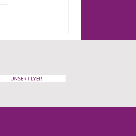
eibung, Abstammung,
shype: Die irren Pläne
Ampel
UNSER FLYER