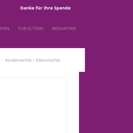
Danke für Ihre Spende
TIVEN
FÜR ELTERN
MEDIATHEK
Kinderrechte / Elternrechte
tbestimmung