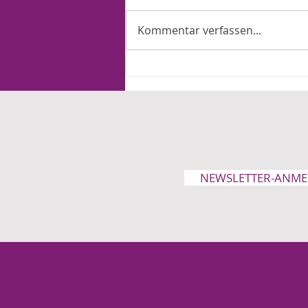
Kommentar verfassen...
Der Schlüssel liegt in Deiner
Kindheit: Raus aus der
Ohnmacht
NEWSLETTER-ANM