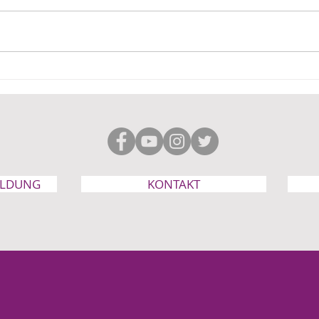
So will die Regierung uns
Abtr
indoktrinieren
Tran
der 
ELDUNG
KONTAKT