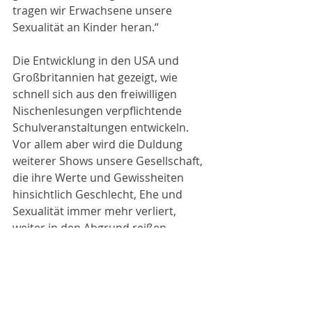
tragen wir Erwachsene unsere 
Sexualität an Kinder heran.“
Die Entwicklung in den USA und 
Großbritannien hat gezeigt, wie 
schnell sich aus den freiwilligen 
Nischenlesungen verpflichtende 
Schulveranstaltungen entwickeln. 
Vor allem aber wird die Duldung 
weiterer Shows unsere Gesellschaft, 
die ihre Werte und Gewissheiten 
hinsichtlich Geschlecht, Ehe und 
Sexualität immer mehr verliert, 
weiter in den Abgrund reißen. 
Deshalb reicht es nicht, wenn 
besorgte Eltern über die nächste 
DQSH-Ankündigung in der Bibliothek 
um die Ecke aus der Ferne ihre Nase 
rümpfen. Gegen dieses 