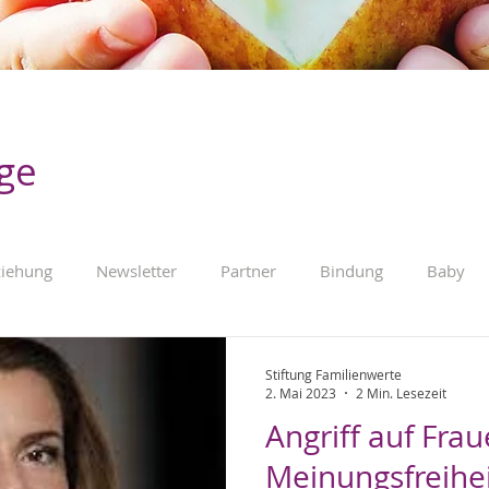
äge
ziehung
Newsletter
Partner
Bindung
Baby
Kleinkind
Fremdbetreuung
Familienpolitik
Werbu
Stiftung Familienwerte
2. Mai 2023
2 Min. Lesezeit
Angriff auf Fra
Meinungsfreihe