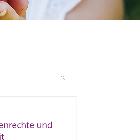
ng
Lebensrecht
uenrechte und
it