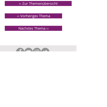
‹‹ Zur Themenübersicht
‹‹ Vorheriges Thema
Nächstes Thema ››
NEWSLETTER-ANMELDUNG
KONTAKT
UNSER FLYER