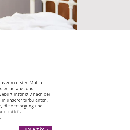
das zum ersten Mal in
reien anfängt und
Geburt instinktiv nach der
in unserer turbulenten,
z, die Versorgung und
nd zutiefst
.
Zum Artikel ››