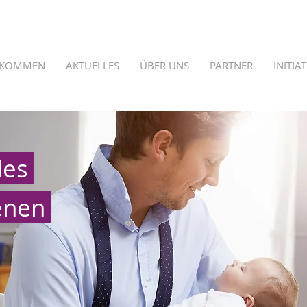
LKOMMEN
AKTUELLES
ÜBER UNS
PARTNER
INITIA
des
enen