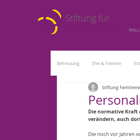
WIL
Betreuung
Ehe & Familie
Er
Stiftung Familien
Kleinkind
Fremdbetreuung
Personal
Die normative Kraft
verändern, auch dor
Die noch vor Jahren v