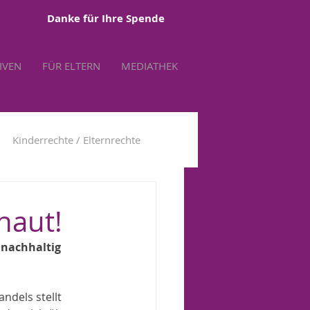
Danke für Ihre Spende
TIVEN
FÜR ELTERN
MEDIATHEK
Kinderrechte / Elternrechte
tbestimmung
haut!
nachhaltig 
dels stellt 