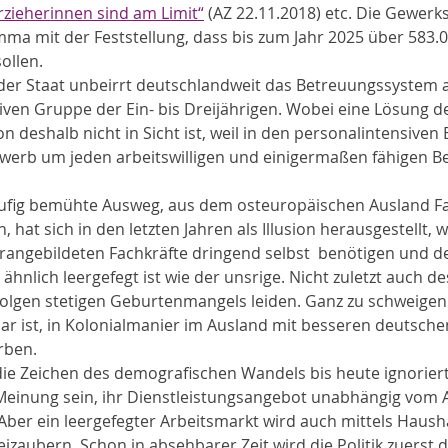
rzieherinnen sind am Limit“
 (AZ 22.11.2018) etc. Die Gewerk
ma mit der Feststellung, dass bis zum Jahr 2025 über 583.0
ollen.
der Staat unbeirrt deutschlandweit das Betreuungssystem a
ven Gruppe der Ein- bis Dreijährigen. Wobei eine Lösung d
deshalb nicht in Sicht ist, weil in den personalintensiven 
rb um jeden arbeitswilligen und einigermaßen fähigen B
häufig bemühte Ausweg, aus dem osteuropäischen Ausland Fa
 hat sich in den letzten Jahren als Illusion herausgestellt, w
rangebildeten Fachkräfte dringend selbst  benötigen und d
hnlich leergefegt ist wie der unsrige. Nicht zuletzt auch de
olgen stetigen Geburtenmangels leiden. Ganz zu schweigen 
ar ist, in Kolonialmanier im Ausland mit besseren deutsch
rben.
ie die Zeichen des demografischen Wandels bis heute ignoriert
 Meinung sein, ihr Dienstleistungsangebot unabhängig vom 
Aber ein leergefegter Arbeitsmarkt wird auch mittels Haus
izaubern. Schon in absehbarer Zeit wird die Politik zuerst 