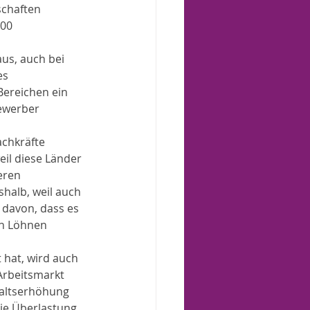
schaften 
00 
us, auch bei 
es 
Bereichen ein 
ewerber 
chkräfte 
eil diese Länder 
eren 
shalb, weil auch 
davon, dass es 
en Löhnen 
 hat, wird auch 
Arbeitsmarkt 
haltserhöhung 
die Überlastung 