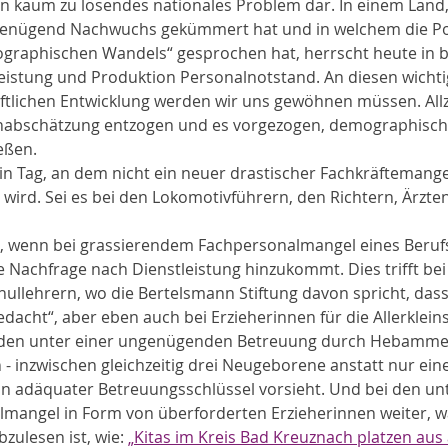
n kaum zu lösendes nationales Problem dar. In einem Land,
genügend Nachwuchs gekümmert hat und in welchem die Poli
graphischen Wandels“ gesprochen hat, herrscht heute in b
eistung und Produktion Personalnotstand. An diesen wichti
ftlichen Entwicklung werden wir uns gewöhnen müssen. Allzu
genabschätzung entzogen und es vorgezogen, demographisch
eßen.
in Tag, an dem nicht ein neuer drastischer Fachkräftemange
 wird. Sei es bei den Lokomotivführern, den Richtern, Ärzte
, wenn bei grassierendem Fachpersonalmangel eines Beruf
e Nachfrage nach Dienstleistung hinzukommt. Dies trifft b
hullehrern, wo die Bertelsmann Stiftung davon spricht, dass
edacht“, aber eben auch bei Erzieherinnen für die Allerklein
den unter einer ungenügenden Betreuung durch Hebammen,
- inzwischen gleichzeitig drei Neugeborene anstatt nur ein
in adäquater Betreuungsschlüssel vorsieht. Und bei den unt
lmangel in Form von überforderten Erzieherinnen weiter, 
ulesen ist, wie: 
„Kitas im Kreis Bad Kreuznach platzen aus