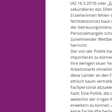
(AZ 16.3.2019) oder 
„E
sekundieren das Dilem
Erzieherinnen fehlen s
Nichtdestotrotz baut 
der betreuungsintensi
Personalmangels schon 
zunehmender Wettbewe
herrscht. 
Der von der Politik 
importieren zu können,
ihre wenigen teuer he
Arbeitsmarkt ohnehin ä
diese Länder an den F
ethisch kaum vertretb
Fachpersonal abzuwe
Fazit: Eine Politik, d
weiterhin der irrigen
erweitern zu können. 
keine Fachkräfte herbe