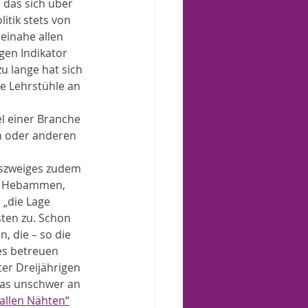
 das sich über 
tik stets von 
einahe allen 
gen Indikator 
 lange hat sich 
e Lehrstühle an 
l einer Branche 
n oder anderen 
szweiges zudem 
ei Hebammen, 
 „die Lage 
sten zu. Schon 
 die – so die 
es betreuen 
er Dreijährigen 
was unschwer an 
 allen Nähten“