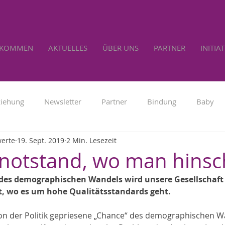
LKOMMEN
AKTUELLES
ÜBER UNS
PARTNER
INITIA
ziehung
Newsletter
Partner
Bindung
Baby
werte
19. Sept. 2019
2 Min. Lesezeit
Familienpolitik
Werbung
Lebensrecht
Selbs
notstand, wo man hinsc
 des demographischen Wandels wird unsere Gesellschaft 
t, wo es um hohe Qualitätsstandards geht.
on der Politik gepriesene „Chance“ des demographischen Wan