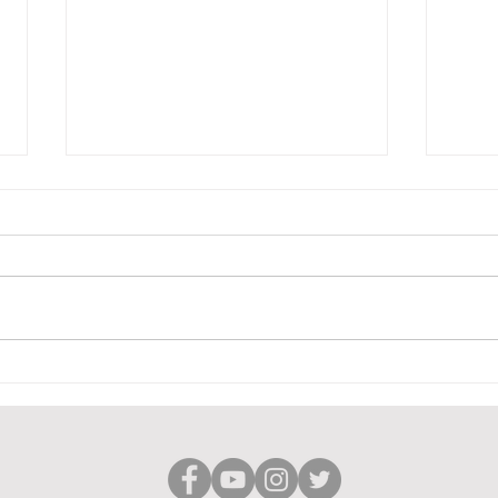
Leserbrief zum FAZ
Kein
Kommentar von Judith
Fami
Lembke am 13.05.2026
gepl
Eheg