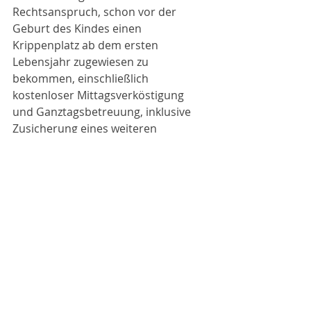
Rechtsanspruch, schon vor der 
Geburt des Kindes einen 
Krippenplatz ab dem ersten 
Lebensjahr zugewiesen zu 
bekommen, einschließlich 
kostenloser Mittagsverköstigung 
und Ganztagsbetreuung, inklusive 
Zusicherung eines weiteren 
Sorglospakets für den Besuch der 
ganztagsbetreuten Grundschule. 
Doch diese Ära einer 
personalintensiven Bürger- und 
Kinderbetreuung neigt sich sichtbar 
dem Ende zu.
Andere Bereiche, wie z.B. das 
Gesundheitswesen haben bereits 
der Not gehorchend schmerzliche 
Einschnitte in der medizinischen 