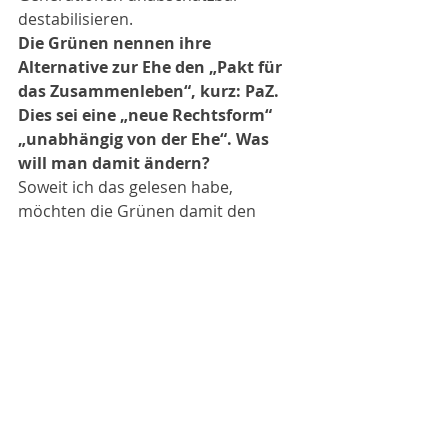
destabilisieren.
Die Grünen nennen ihre 
Alternative zur Ehe den „Pakt für 
das Zusammenleben“, kurz: PaZ. 
Dies sei eine „neue Rechtsform“ 
„unabhängig von der Ehe“. Was 
will man damit ändern?
Soweit ich das gelesen habe, 
möchten die Grünen damit den 
Familienzuzug außerhalb der EU 
weiter erleichtern und die Zahl der 
Erziehungsberechtigten auf bis zu 
vier Personen erweitern. Mit solchen 
künstlichen Konstrukten mit bis zu 
vier Partnern soll der Ehe zusätzliche 
Konkurrenz gemacht werden. Ich 
bezweifle, dass irgendwer sich 
Gedanken über die langfristigen 