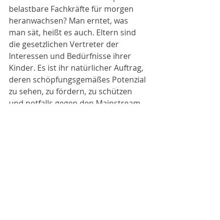
belastbare Fachkräfte für morgen 
heranwachsen? Man erntet, was 
man sät, heißt es auch. Eltern sind 
die gesetzlichen Vertreter der 
Interessen und Bedürfnisse ihrer 
Kinder. Es ist ihr natürlicher Auftrag, 
deren schöpfungsgemäßes Potenzial 
zu sehen, zu fördern, zu schützen 
und notfalls gegen den Mainstream 
zu verteidigen. Denn Kinder sind 
darauf angewiesen, dass 
Entscheidungen, die ihre Eltern 
treffen, vordergründig ihrem 
persönlichem Wohl dienen und nicht 
wirtschaftlichen Interessen.