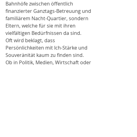
Bahnhöfe zwischen öffentlich 
finanzierter Ganztags-Betreuung und 
familiärem Nacht-Quartier, sondern 
Eltern, welche für sie mit ihren 
vielfältigen Bedürfnissen da sind.
Oft wird beklagt, dass 
Persönlichkeiten mit Ich-Stärke und 
Souveränität kaum zu finden sind. 
Ob in Politik, Medien, Wirtschaft oder 
im privaten Bereich: Egoismus, 
Beziehungsbrüche und 
Ausgebranntsein haben 
Hochkonjunktur, während Fairness, 
Geradlinigkeit und Verlässlichkeit 
eher ein Schattendasein führen. 
Aber wie können Menschen 
Entscheidungen mit Umsicht und in 
Klarheit treffen und dafür einstehen, 
wenn sie sich ihres Selbst nicht 