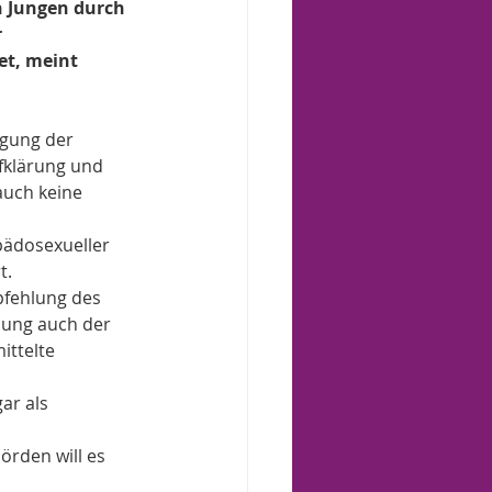
n Jungen durch 
 
et, meint 
igung der 
fklärung und 
auch keine 
pädosexueller 
t.
pfehlung des 
hung auch der 
ittelte 
ar als 
rden will es 