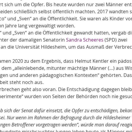
sich um die Opfer. Bis heute wurden nur zwei Männer ents
 Leiden schließlich selbst öffentlich machten. 2017 wandten s
 und „Sven“ an die Öffentlichkeit. Sie waren als Kinder vo
ehn Jahre lang vergewaltigt worden.
und „Sven“ an die Öffentlichkeit gewandt hatten, vergab di
nter der damaligen Senatorin 
Sandra Scheeres
 (SPD) zwei 
 an die Universität Hildesheim, um das Ausmaß der Verbrec
amen 2020 zu dem Ergebnis, dass Helmut Kentler ein pädos
 dem „alleinlebende, mitunter mächtige Männer (…) aus Wis
gen und anderen pädagogischen Kontexten“ gehörten. Das 
eit steht noch aus.
rbrechen geht also voran. Die Entschädigung dagegen bleibt 
xperimente“ wurden von Seiten der Behörden noch nie gesu
b sich der Senat dafür einsetzt, die Opfer zu entschädigen, bekam
 sei. Nur wenn im Rahmen der Befragung durch die Hildesheimer 
ngen Betroffener vorgetragen werden“, würde man darauf reagi
n hunderte missbrauchter Jungen leben heute als Männer mi