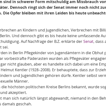
en sind in schwerer Form mitschuldig am Missbrauch vo
äter. Dennoch ringt sich der Senat immer noch nicht zur
 Die Opfer bleiben mit ihren Leiden bis heute unbeacht
rbrechen an Kindern und Jugendlichen, Verbrechen mit Bill
Berlin. Und dennoch gibt es bis heute keine umfassende Au
huldigung. Auf Nachfrage der B.Z. erklärte der 
Senat
, 
dass 
 sei.
den in Berlin Pflegekinder von Jugendämtern in die Obhut 
r vorbestrafte Päderasten wurden als Pflegeväter engagier
ar nicht glauben, aber es handelte sich dabei um eine Em
Helmut Kentler (1928–2008). Er behauptete, dass zur Erzie
Kindern und Jugendlichen gehören dürfe. Kentler selbst verm
sexuelle Männer.
n die höchsten politischen Kreise Berlins bekannt, wurde sog
 und akzeptiert.
t man sich natürlich längst abgewandt, niemand in den Behö
s damals geschah.