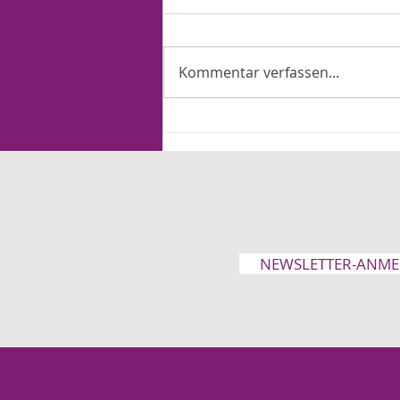
Kommentar verfassen...
"KINDERRECHTE" UND
SEXUELLE IDENTITÄT
NEWSLETTER-ANM