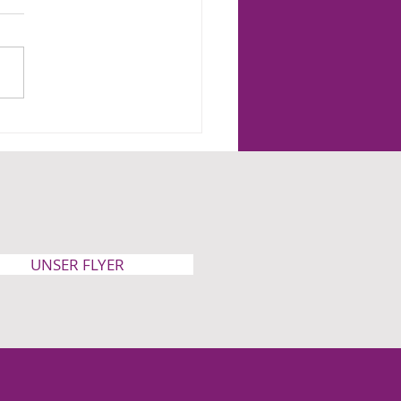
hundertfünfzig Meter
das Leben
UNSER FLYER