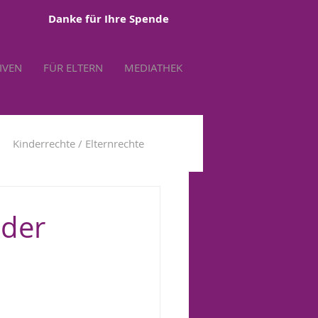
Danke für Ihre Spende
TIVEN
FÜR ELTERN
MEDIATHEK
Kinderrechte / Elternrechte
tbestimmung
 der