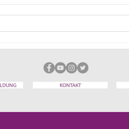
Die Bundesregierung
Zwei
finanziert ein Fetisch-Heft
für 
für Jugendliche
ELDUNG
KONTAKT