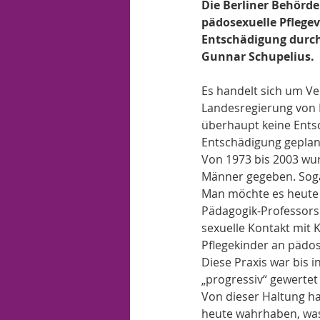
Die Berliner Behörd
pädosexuelle Pflegev
Entschädigung durch.
Gunnar Schupelius.
Es handelt sich um Ve
Landesregierung von 
überhaupt keine Entsc
Entschädigung geplant
Von 1973 bis 2003 wur
Männer gegeben. Soga
Man möchte es heute g
Pädagogik-Professors 
sexuelle Kontakt mit 
Pflegekinder an pädo
Diese Praxis war bis i
„progressiv“ gewertet
Von dieser Haltung ha
heute wahrhaben, wa