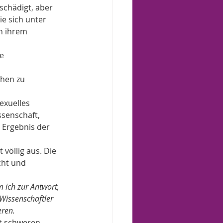
chädigt, aber 
ie sich unter 
n ihrem 
e 
hen zu 
exuelles 
senschaft, 
Ergebnis der 
völlig aus. Die 
cht und 
 ich zur Antwort, 
Wissenschaftler 
eren.
t schweren 