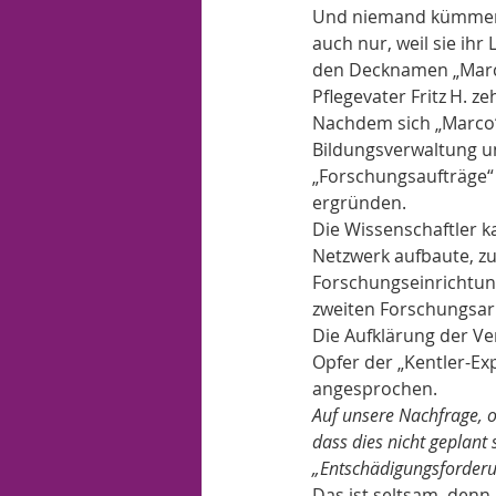
Und niemand kümmert 
auch nur, weil sie ihr
den Decknamen „Marco“
Pflegevater Fritz H. z
Nachdem sich „Marco“ 
Bildungsverwaltung u
„Forschungsaufträge“
ergründen.
Die Wissenschaftler k
Netzwerk aufbaute, zu
Forschungseinrichtun
zweiten Forschungsarb
Die Aufklärung der Ve
Opfer der „Kentler-E
angesprochen.
Auf unsere Nachfrage, o
dass dies nicht geplant
„Entschädigungsforderu
Das ist seltsam, den