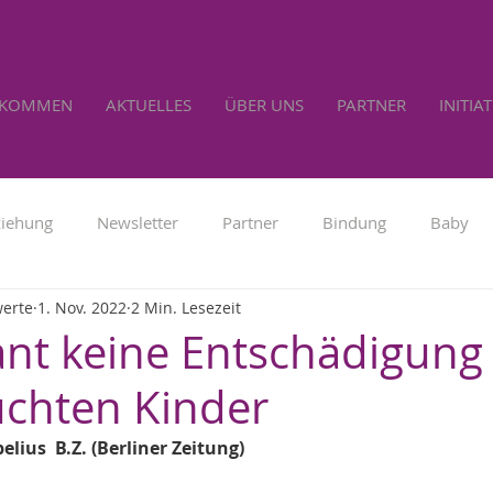
LKOMMEN
AKTUELLES
ÜBER UNS
PARTNER
INITIA
ziehung
Newsletter
Partner
Bindung
Baby
werte
1. Nov. 2022
2 Min. Lesezeit
Familienpolitik
Werbung
Lebensrecht
Selbs
ant keine Entschädigung
chten Kinder
lius  B.Z. (Berliner Zeitung)