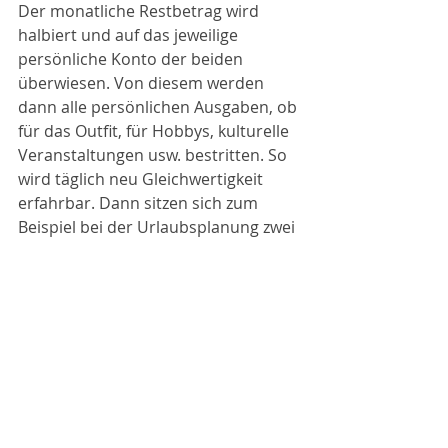
Der monatliche Restbetrag wird 
halbiert und auf das jeweilige 
persönliche Konto der beiden 
überwiesen. Von diesem werden 
dann alle persönlichen Ausgaben, ob 
für das Outfit, für Hobbys, kulturelle 
Veranstaltungen usw. bestritten. So 
wird täglich neu Gleichwertigkeit 
erfahrbar. Dann sitzen sich zum 
Beispiel bei der Urlaubsplanung zwei 
finanziell Gleichberechtigte 
gegenüber, was starke 
Auswirkungen auf den 
Entscheidungsprozess hat. Auch 
wird so die Restaurant- oder Konzert-
Einladung des Partners/der 
Partnerin wirklich eine Einladung. 
Ergänzend braucht er sich bei ihrem 
Kleidungs-Shopping keine Sorgen 