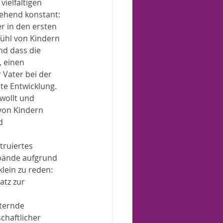
ielfältigen 
ehend konstant: 
r in den ersten 
ühl von Kindern 
nd dass die 
, einen 
Vater bei der 
te Entwicklung.
wollt und 
 von Kindern 
d 
truiertes 
rbände aufgrund 
lein zu reden: 
tz zur 
ternde 
chaftlicher 