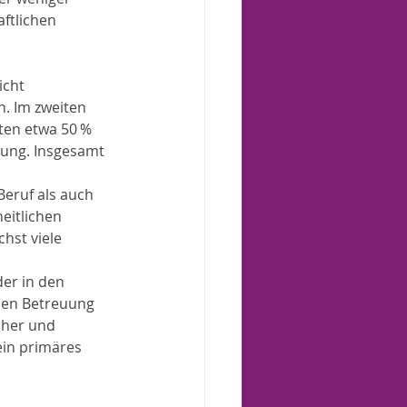
ftlichen 
icht 
. Im zweiten 
iten etwa 50 % 
uung. Insgesamt 
eruf als auch 
eitlichen 
hst viele 
er in den 
men Betreuung 
cher und 
ein primäres 