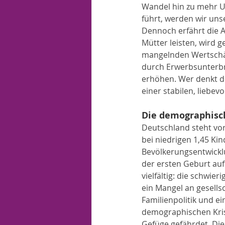
Wandel hin zu mehr U
führt, werden wir uns
Dennoch erfährt die A
Mütter leisten, wird g
mangelnden Wertschät
durch Erwerbsunterbre
erhöhen. Wer denkt d
einer stabilen, liebe
Die demographisch
Deutschland steht vor
bei niedrigen 1,45 Kin
Bevölkerungsentwicklu
der ersten Geburt auf
vielfältig: die schwie
ein Mangel an gesells
Familienpolitik und e
demographischen Krise
Gefüge gefährdet. Di