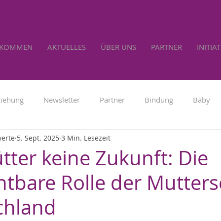
LKOMMEN
AKTUELLES
ÜBER UNS
PARTNER
INITIA
ziehung
Newsletter
Partner
Bindung
Baby
werte
5. Sept. 2025
3 Min. Lesezeit
Familienpolitik
Werbung
Lebensrecht
Selbs
ter keine Zukunft: Die
htbare Rolle der Mutters
chland