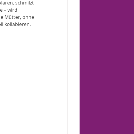
lären, schmilzt 
e – wird 
ne Mütter, ohne 
l kollabieren. 