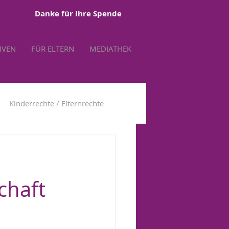
Danke für Ihre Spende
TIVEN
FÜR ELTERN
MEDIATHEK
Kinderrechte / Elternrechte
tbestimmung
chaft