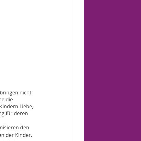
bringen nicht 
e die 
indern Liebe, 
g für deren 
nisieren den 
en der Kinder. 