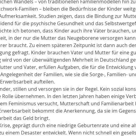
lichen Wandels – von traditionellen Familienmodellen hin zu v
hwork-Familien – bleiben die Bedürfnisse der Kinder weitg
 Aufmerksamkeit. Studien zeigen, dass die Bindung zur Mutte
idend für die psychische Gesundheit und das Selbstwertgef
möchte ich betonen, dass Kinder auch ihre Väter brauchen, u
 Zeit, in der nur die Mutter das Neugeborene versorgen kann
er braucht. Zu einem späteren Zeitpunkt ist dann auch der 
ung gefragt. Kinder brauchen Vater und Mutter für eine gu
g wird von der überwältigenden Mehrheit in Deutschland ge
Mutter und Vater, erfüllen Aufgaben, die für die Entwicklung
e Angelegenheit der Familien, wie sie die Sorge-, Familien- un
Erwerbsarbeit aufteilen.
der, stillen und versorgen sie in der Regel. Kein sozial kons
 Rolle übernehmen. In den letzten Jahren haben einige Ve
em Feminismus versucht, Mutterschaft und Familienarbeit k
e Erwerbsarbeit bekommt die Anerkennung, da sie im Gegensa
rbeit das Geld bringt.
ise, geprägt durch eine niedrige Geburtenrate und eine al
 zu einem Desaster entwickelt. Wenn nicht schnell ein gesells