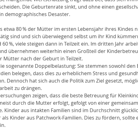
scheiden. Die Geburtenrate sinkt, und ohne einen gesellscha
in demographisches Desaster.
ss etwa 80 % der Mütter im ersten Lebensjahr ihres Kindes n
ätig sind und sich überwiegend selbst um ihr Kind kümmern
60 %, viele steigen dann in Teilzeit ein. Im dritten Jahr arbe
t und übernehmen weiterhin einen Großteil der Kinderbetre
 Mütter nach der Geburt in Teilzeit.
 die sogenannte Doppelbelastung: Sie stemmen sowohl den B
tudien belegen, dass dies zu erheblichem Stress und gesundh
 Dennoch hat sich auch die Politik zum Ziel gesetzt, möglic
arbeit zu drängen.
ersuchungen zeigen, dass die beste Betreuung für Kleinkind
eist durch die Mutter erfolgt, gefolgt von einer gemeinsa
e. Kinder aus intakten Familien sind im Durchschnitt glückli
 als Kinder aus Patchwork-Familien. Dies zu fördern, sollte 
in.