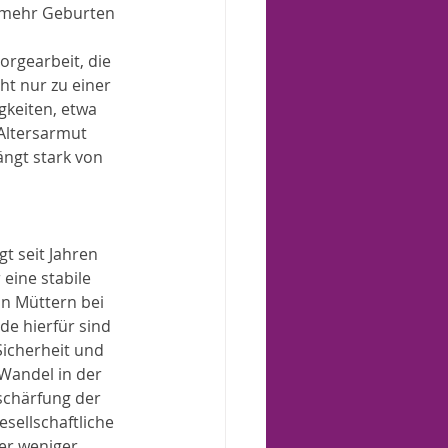
 mehr Geburten 
rgearbeit, die 
ht nur zu einer 
keiten, etwa 
 Altersarmut 
ngt stark von 
t seit Jahren 
eine stabile 
on Müttern bei 
de hierfür sind 
Sicherheit und 
Wandel in der 
schärfung der 
ellschaftliche 
er weniger 