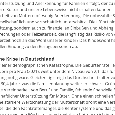
nterstützung und Anerkennung für Familien erfolgt, der zu
ere Kultur und unsere Lebensweise nicht erhalten können.
rbeit von Müttern oft wenig Anerkennung. Die unbezahlte So
esellschaftlich und wirtschaftlich unterschätzt. Dies führt nic
zung, sondern auch zu finanziellen Einbußen und Abhängig
chungen oder Teilzeitarbeit, die langfristig das Risiko von
erzeit noch an das Wohl unserer Kinder? Das Kindeswohl hä
vollen Bindung zu den Bezugspersonen ab.
e Krise in Deutschland
 einer demographischen Katastrophe. Die Geburtenrate lieg
dern pro Frau (2021), weit unter dem Niveau von 2,1, das für 
ng nötig wäre. Gleichzeitig steigt das Durchschnittsalter v
 30,4 Jahre, was die Familienplanung weiter erschwert. Grün
rige Vereinbarkeit von Beruf und Familie, fehlende finanzielle 
chaftlicher Unterstützung für Mütter. Ohne einen schnellen 
ine stärkere Wertschätzung der Mutterschaft droht eine Ver
, die den Fachkräftemangel, die Rentensysteme und das ges
ese mangelnde Wertschätzung trägt dazu bei, dass sich imm