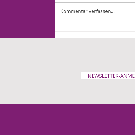
Kommentar verfassen...
Selige und heilige Ehepaare
NEWSLETTER-ANM