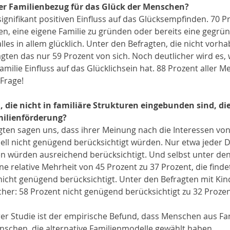
der Familienbezug für das Glück der Menschen?
signifikant positiven Einfluss auf das Glücksempfinden. 70 P
en, eine eigene Familie zu gründen oder bereits eine gegrü
alles in allem glücklich. Unter den Befragten, die nicht vorha
agten das nur 59 Prozent von sich. Noch deutlicher wird es
Familie Einfluss auf das Glücklichsein hat. 88 Prozent aller 
 Frage!
die nicht in familiäre Strukturen eingebunden sind, die
ilienförderung?
agten sagen uns, dass ihrer Meinung nach die Interessen von 
ell nicht genügend berücksichtigt würden. Nur etwa jeder Dri
en würden ausreichend berücksichtigt. Und selbst unter den
ne relative Mehrheit von 45 Prozent zu 37 Prozent, die findet
icht genügend berücksichtigt. Unter den Befragten mit Kind
cher: 58 Prozent nicht genügend berücksichtigt zu 32 Proze
r Studie ist der empirische Befund, dass Menschen aus Fam
enschen, die alternative Familienmodelle gewählt haben. 