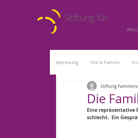
WIL
Betreuung
Ehe & Familie
Er
Stiftung Familien
Kleinkind
Fremdbetreuung
Die Famil
Eine repräsentative F
schlecht.  Ein Gespräc