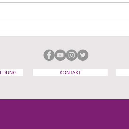
Wo bleibt die Wahlfreiheit
Wie 
in der Familienpolitik?
Wahl
Herr
ELDUNG
KONTAKT