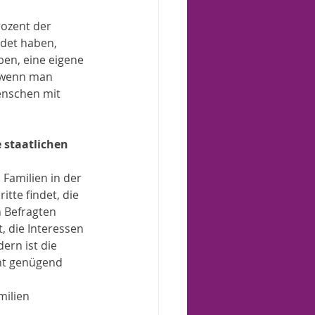
rozent der 
ndet haben, 
ben, eine eigene 
, wenn man 
Menschen mit 
 staatlichen 
Familien in der 
tte findet, die 
 Befragten 
, die Interessen 
ern ist die 
nt genügend 
ilien 