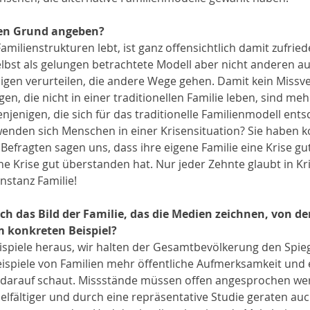
en Grund angeben?
amilienstrukturen lebt, ist ganz offensichtlich damit zufrieden
selbst als gelungen betrachtete Modell aber nicht anderen a
nigen verurteilen, die andere Wege gehen. Damit kein Missv
gen, die nicht in einer traditionellen Familie leben, sind mehr
njenigen, die sich für das traditionelle Familienmodell ents
enden sich Menschen in einer Krisensituation? Sie haben k
 Befragten sagen uns, dass ihre eigene Familie eine Krise g
ne Krise gut überstanden hat. Nur jeder Zehnte glaubt in Kr
Instanz Familie!
m konkreten Beispiel?
ispiele heraus, wir halten der Gesamtbevölkerung den Spiegel
eispiele von Familien mehr öffentliche Aufmerksamkeit und es
darauf schaut. Missstände müssen offen angesprochen wer
vielfältiger und durch eine repräsentative Studie geraten auc