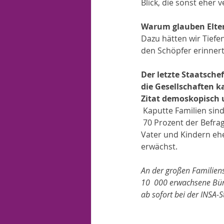
Blick, die sonst eher
Warum glauben Elter
Dazu hätten wir Tiefe
den Schöpfer erinnert
Der letzte Staatsche
die Gesellschaften k
Zitat demoskopisch 
 Kaputte Familien sind 
 70 Prozent der Befragten mit Kindern verbinden mit der „traditionellen“ Familie aus Mutter, 
Vater und Kindern ehe
erwächst. 
An der großen Familienstu
10  000 erwachsene Bür
ab sofort bei der INSA-