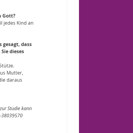
n Gott?
l jedes Kind an 
 gesagt, dass 
Sie dieses 
.                
die daraus 
          
ur Studie kann 
61-38039570