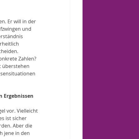
. Er will in der 
ufzwingen und 
erständnis 
heitlich 
cheiden.
onkrete Zahlen?
ut überstehen 
isensituationen 
 vor. Vielleicht 
 ist sicher 
den. Aber die 
h jene in den 