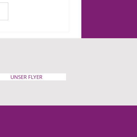
steht es mit der
freiheit, Frau Prien,
 Söder?
UNSER FLYER