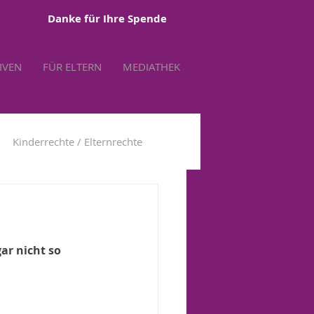
Danke für Ihre Spende
TIVEN
FÜR ELTERN
MEDIATHEK
Kinderrechte / Elternrechte
tbestimmung
ar nicht so 