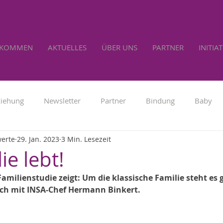
LKOMMEN
AKTUELLES
ÜBER UNS
PARTNER
INITIA
ziehung
Newsletter
Partner
Bindung
Baby
werte
29. Jan. 2023
3 Min. Lesezeit
Familienpolitik
Werbung
Lebensrecht
Selbs
ie lebt!
amilienstudie zeigt: Um die klassische Familie steht es g
h mit INSA-Chef Hermann Binkert.							